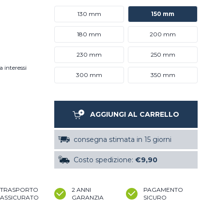
130 mm
150 mm
180 mm
200 mm
230 mm
250 mm
a interessi
300 mm
350 mm
AGGIUNGI AL CARRELLO
consegna stimata in 15 giorni
Costo spedizione:
€9,90
TRASPORTO
2 ANNI
PAGAMENTO
ASSICURATO
GARANZIA
SICURO