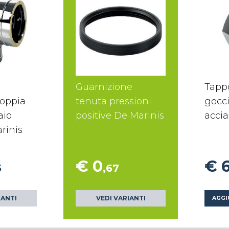
Guarnizione
Tapp
doppia
tenuta pressioni
gocci
aio
positive De Marinis
accia
rinis
€ 0
€ 
5
,67
IANTI
VEDI VARIANTI
AGGI