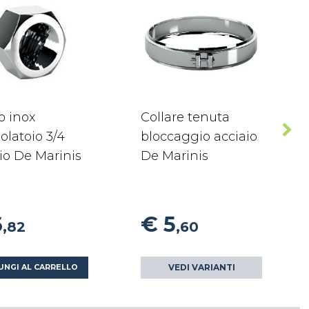
o inox
Collare tenuta
olatoio 3/4
bloccaggio acciaio
io De Marinis
De Marinis
6
€ 5
,82
,60
VEDI VARIANTI
UNGI AL CARRELLO