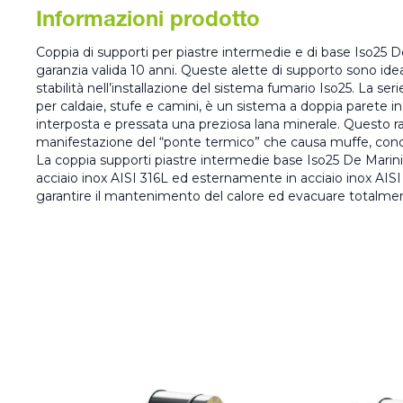
Informazioni prodotto
Coppia di supporti per piastre intermedie e di base Iso25 
garanzia valida 10 anni. Queste alette di supporto sono id
stabilità nell’installazione del sistema fumario Iso25. La se
per caldaie, stufe e camini, è un sistema a doppia parete in a
interposta e pressata una preziosa lana minerale. Questo ra
manifestazione del “ponte termico” che causa muffe, conde
La coppia supporti piastre intermedie base Iso25 De Marin
acciaio inox AISI 316L ed esternamente in acciaio inox AISI 
garantire il mantenimento del calore ed evacuare totalmen