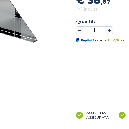
€ 38
,87
IVA inclusa
Quantità
3 rate da
€
12,96
senz
ASSISTENZA
ASSICURATA