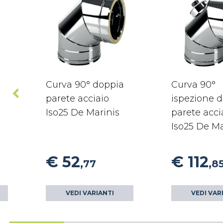
Curva 90° doppia
Curva 90°
parete acciaio
ispezione 
Iso25 De Marinis
parete acci
Iso25 De Ma
€ 52
€ 112
,77
,8
VEDI VARIANTI
VEDI VAR