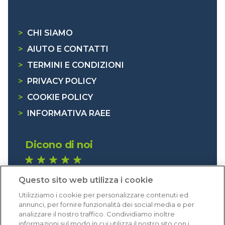
>
CHI SIAMO
>
AIUTO E CONTATTI
>
TERMINI E CONDIZIONI
>
PRIVACY POLICY
>
COOKIE POLICY
>
INFORMATIVA RAEE
Dicono di noi
1.641 recensioni
Questo sito web utilizza i cookie
Eccellente (4,8)
Utilizziamo i cookie per personalizzare contenuti ed
Acquisti verificati
annunci, per fornire funzionalità dei social media e per
analizzare il nostro traffico. Condividiamo inoltre
informazioni sul modo in cui utilizza il nostro sito con i