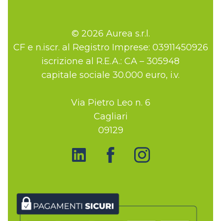
© 2026 Aurea s.r.l.
CF e n.iscr. al Registro Imprese: 03911450926
iscrizione al R.E.A.: CA – 305948
capitale sociale 30.000 euro, i.v.
Via Pietro Leo n. 6
Cagliari
09129