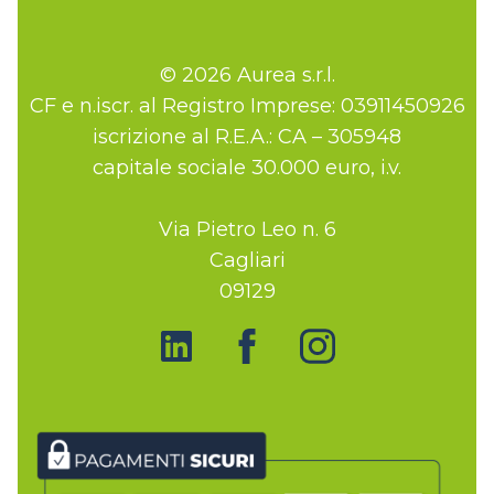
© 2026 Aurea s.r.l.
CF e n.iscr. al Registro Imprese: 03911450926
iscrizione al R.E.A.: CA – 305948
capitale sociale 30.000 euro, i.v.
Via Pietro Leo n. 6
Cagliari
09129