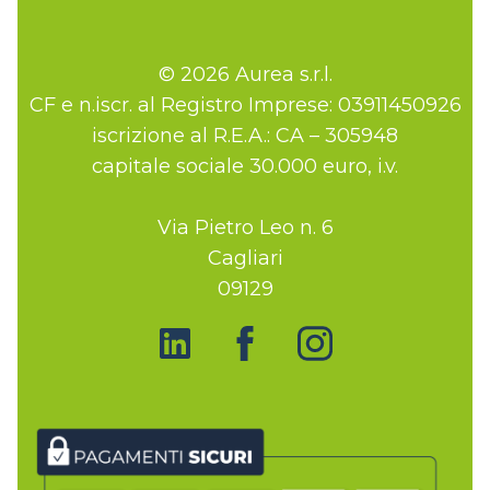
© 2026 Aurea s.r.l.
CF e n.iscr. al Registro Imprese: 03911450926
iscrizione al R.E.A.: CA – 305948
capitale sociale 30.000 euro, i.v.
Via Pietro Leo n. 6
Cagliari
09129