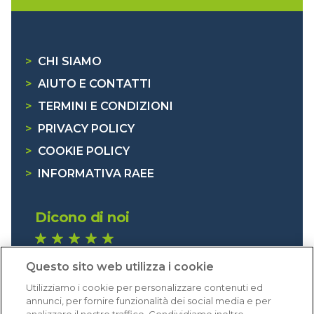
>
CHI SIAMO
>
AIUTO E CONTATTI
>
TERMINI E CONDIZIONI
>
PRIVACY POLICY
>
COOKIE POLICY
>
INFORMATIVA RAEE
Dicono di noi
1.641 recensioni
Questo sito web utilizza i cookie
Eccellente (4,8)
Utilizziamo i cookie per personalizzare contenuti ed
Acquisti verificati
annunci, per fornire funzionalità dei social media e per