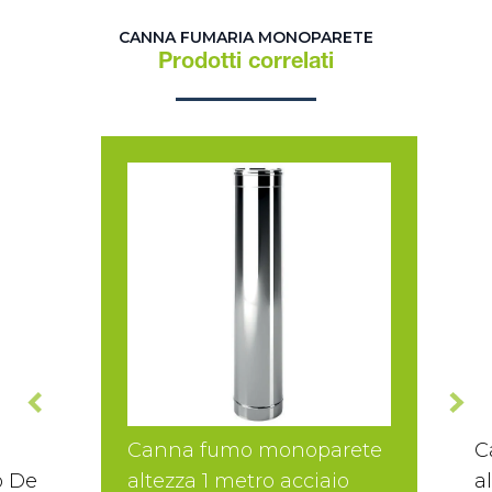
CANNA FUMARIA MONOPARETE
Prodotti correlati
Canna fumo monoparete
C
o De
altezza 1 metro acciaio
a