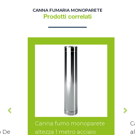
CANNA FUMARIA MONOPARETE
Prodotti correlati
Canna fumo monoparete
C
o De
altezza 1 metro acciaio
a