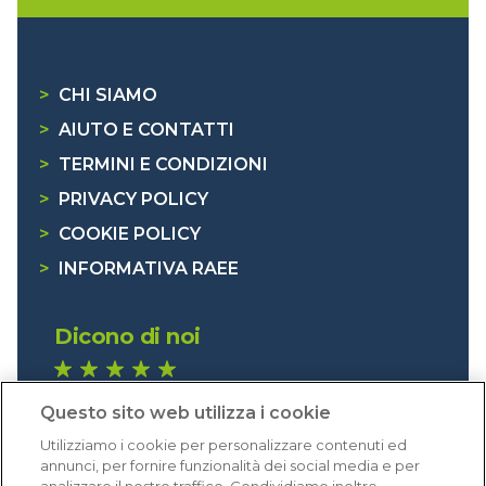
>
CHI SIAMO
>
AIUTO E CONTATTI
>
TERMINI E CONDIZIONI
>
PRIVACY POLICY
>
COOKIE POLICY
>
INFORMATIVA RAEE
Dicono di noi
1.640 recensioni
Questo sito web utilizza i cookie
Eccellente (4,8)
Utilizziamo i cookie per personalizzare contenuti ed
Acquisti verificati
annunci, per fornire funzionalità dei social media e per