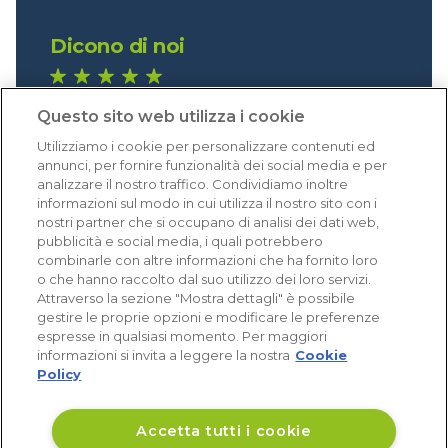
Dicono di noi
1.640 recensioni
Questo sito web utilizza i cookie
Eccellente (4,8)
Utilizziamo i cookie per personalizzare contenuti ed
Acquisti verificati
annunci, per fornire funzionalità dei social media e per
analizzare il nostro traffico. Condividiamo inoltre
informazioni sul modo in cui utilizza il nostro sito con i
nostri partner che si occupano di analisi dei dati web,
pubblicità e social media, i quali potrebbero
combinarle con altre informazioni che ha fornito loro
o che hanno raccolto dal suo utilizzo dei loro servizi.
Attraverso la sezione "Mostra dettagli" è possibile
gestire le proprie opzioni e modificare le preferenze
espresse in qualsiasi momento. Per maggiori
informazioni si invita a leggere la nostra
Cookie
Policy
Accetta tutti i cookie