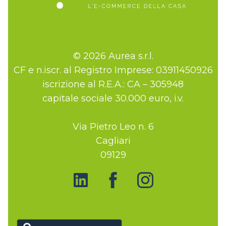
© 2026 Aurea s.r.l.
CF e n.iscr. al Registro Imprese: 03911450926
iscrizione al R.E.A.: CA – 305948
capitale sociale 30.000 euro, i.v.
Via Pietro Leo n. 6
Cagliari
09129