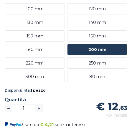
100 mm
120 mm
130 mm
140 mm
150 mm
160 mm
180 mm
200 mm
220 mm
250 mm
300 mm
80 mm
Disponibilità:
1 pezzo
Quantità
€ 12
,63
IVA inclusa
3 rate da
€
4,21
senza interessi