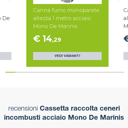
Canna fumo monoparete
C
o De
altezza 1 metro acciaio
a
Mono De Marinis
M
€ 14
,29
VEDI VARIANTI
recensioni
Cassetta raccolta ceneri
incombusti acciaio Mono De Marinis