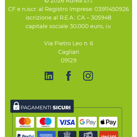
© 2026 Aurea s.r.l.
CF e n.iscr. al Registro Imprese: 03911450926
iscrizione al R.E.A.: CA – 305948
capitale sociale 30.000 euro, i.v.
Via Pietro Leo n. 6
Cagliari
09129