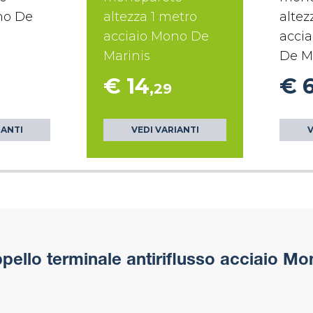
no De
altezza 1 metro
altez
acciaio Mono De
accia
Marinis
De M
€ 14
€ 
,29
IANTI
VEDI VARIANTI
V
ello terminale antiriflusso acciaio Mo