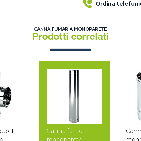
Ordina telefon
CANNA FUMARIA MONOPARETE
Prodotti correlati
tto T
Canna fumo
Cann
o
monoparete
mono