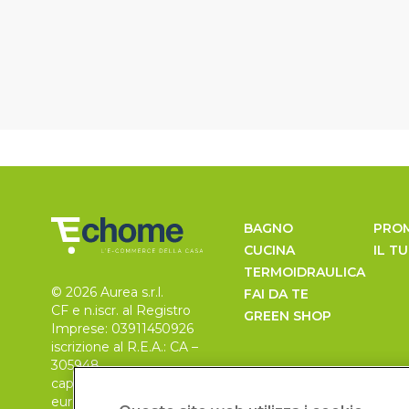
BAGNO
PRO
CUCINA
IL T
TERMOIDRAULICA
© 2026 Aurea s.r.l.
FAI DA TE
CF e n.iscr. al Registro
GREEN SHOP
Imprese: 03911450926
iscrizione al R.E.A.: CA –
305948
capitale sociale 30.000
euro, i.v.