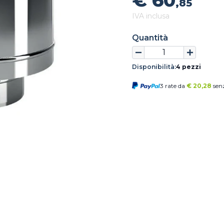
€ 60
,85
IVA inclusa
Quantità
Disponibilità:
4 pezzi
3 rate da
€
20,28
senz