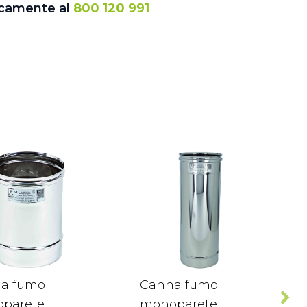
icamente al
800 120 991
a fumo
Canna fumo
parete
monoparete