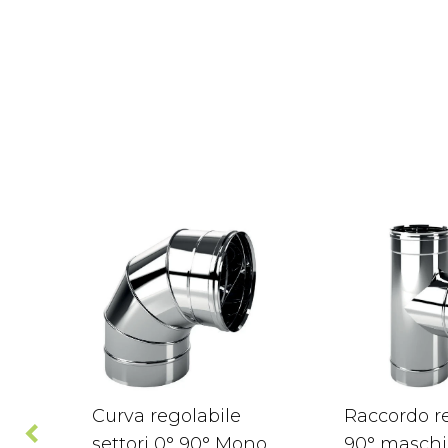
Curva regolabile
Raccordo re
settori 0° 90° Mono
90° maschi