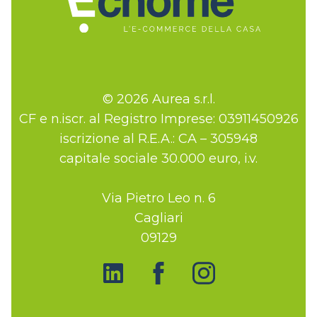
© 2026 Aurea s.r.l.
CF e n.iscr. al Registro Imprese: 03911450926
iscrizione al R.E.A.: CA – 305948
capitale sociale 30.000 euro, i.v.
Via Pietro Leo n. 6
Cagliari
09129