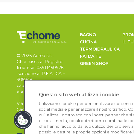
BAGNO
PRO
CUCINA
IL T
TERMOIDRAULICA
© 2026 Aurea s.r.l.
FAI DA TE
CF e n.iscr. al Registro
GREEN SHOP
Imprese: 03911450926
iscrizione al R.E.A.: CA –
305948
capitale sociale 30.000
euro, i.v.
Questo sito web utilizza i cookie
Via Pietro Leo n. 6
Utilizziamo i cookie per personalizzare contenuti 
Cagliari
social media e per analizzare il nostro traffico. 
09129
cui utilizza il nostro sito con i nostri partner che 
e social media, i quali potrebbero combinarle con
che hanno raccolto dal suo utilizzo dei loro serviz
possibile gestire le proprie opzioni e modificare 