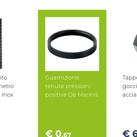
nto
Guarnizione
Tapp
 metro
tenuta pressioni
gocci
 Inox
positive De Marinis
accia
€ 0
€ 
,67