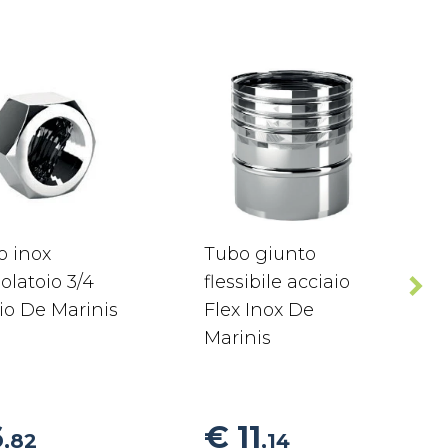
o inox
Tubo giunto
olatoio 3/4
flessibile acciaio
io De Marinis
Flex Inox De
Marinis
6
€ 11
,82
,14