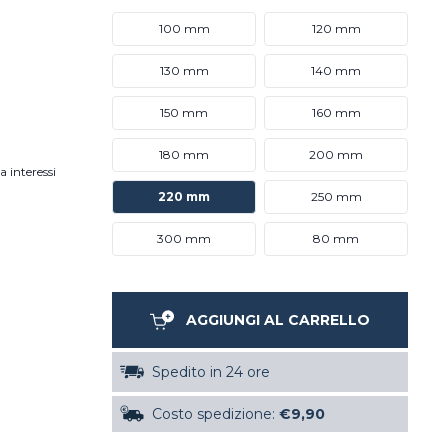
100 mm
120 mm
130 mm
140 mm
150 mm
160 mm
180 mm
200 mm
a interessi
220 mm
250 mm
300 mm
80 mm
AGGIUNGI AL CARRELLO
Spedito in 24 ore
Costo spedizione:
€9,90