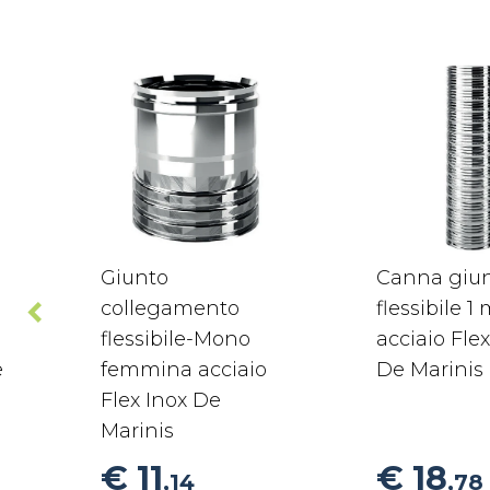
Giunto
Canna giu
collegamento
flessibile 1
flessibile-Mono
acciaio Flex
e
femmina acciaio
De Marinis
Flex Inox De
Marinis
€ 11
€ 18
,14
,78