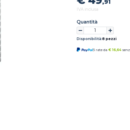
€ 49
,91
IVA inclusa
Quantità
Disponibilità:
8 pezzi
3 rate da
€
16,64
senz