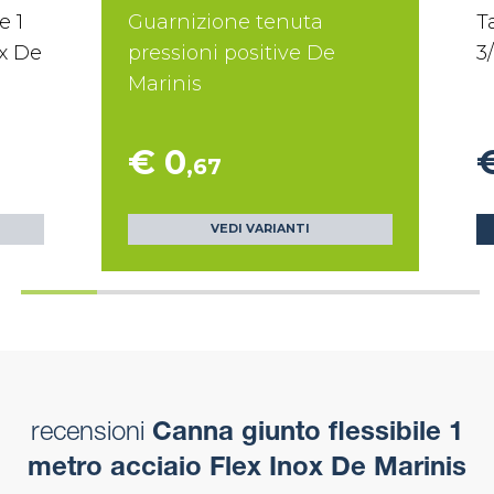
e 1
Guarnizione tenuta
T
ox De
pressioni positive De
3
Marinis
€ 0
,67
VEDI VARIANTI
recensioni
Canna giunto flessibile 1
metro acciaio Flex Inox De Marinis