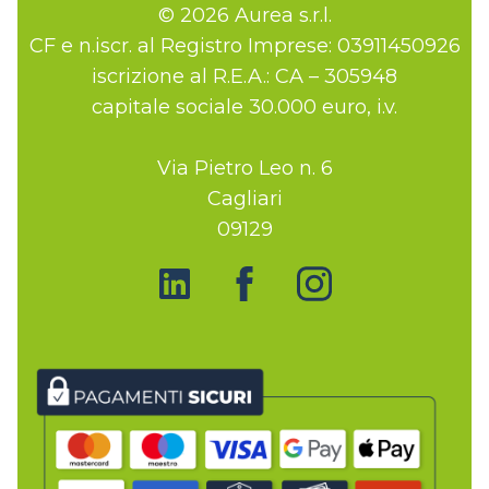
© 2026 Aurea s.r.l.
CF e n.iscr. al Registro Imprese: 03911450926
iscrizione al R.E.A.: CA – 305948
capitale sociale 30.000 euro, i.v.
Via Pietro Leo n. 6
Cagliari
09129