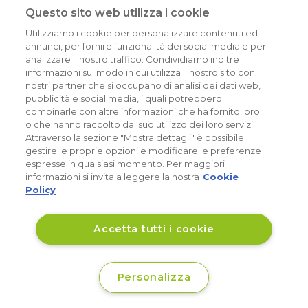
1.641 recensioni
Questo sito web utilizza i cookie
Eccellente (4,8)
Utilizziamo i cookie per personalizzare contenuti ed
Acquisti verificati
annunci, per fornire funzionalità dei social media e per
analizzare il nostro traffico. Condividiamo inoltre
informazioni sul modo in cui utilizza il nostro sito con i
nostri partner che si occupano di analisi dei dati web,
pubblicità e social media, i quali potrebbero
combinarle con altre informazioni che ha fornito loro
o che hanno raccolto dal suo utilizzo dei loro servizi.
Attraverso la sezione "Mostra dettagli" è possibile
gestire le proprie opzioni e modificare le preferenze
espresse in qualsiasi momento. Per maggiori
informazioni si invita a leggere la nostra
Cookie
Policy
Accetta tutti i cookie
Personalizza
€ 22
Disponibile
,58