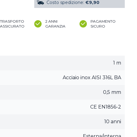
Costo spedizione:
€9,90
TRASPORTO
2 ANNI
PAGAMENTO
ASSICURATO
GARANZIA
SICURO
1 m
Acciaio inox AISI 316L BA
0,5 mm
CE EN1856-2
10 anni
Esterna/interna