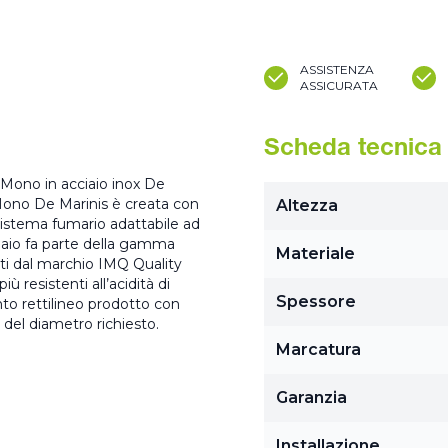
ASSISTENZA
ASSICURATA
Scheda tecnica
 Mono in acciaio inox De
Mono De Marinis è creata con
Altezza
sistema fumario adattabile ad
iaio fa parte della gamma
Materiale
ati dal marchio IMQ Quality
ù resistenti all’acidità di
Spessore
o rettilineo prodotto con
 del diametro richiesto.
Marcatura
Garanzia
Installazione