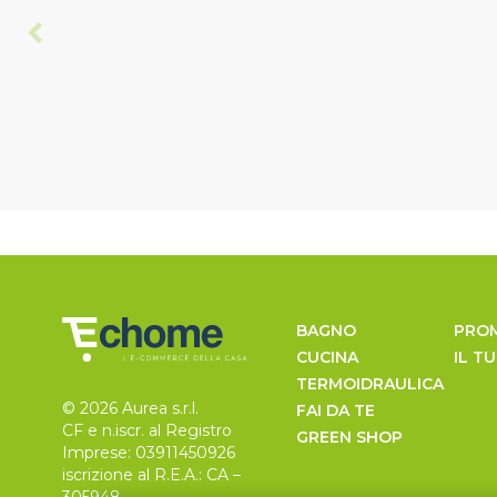
BAGNO
PRO
CUCINA
IL T
TERMOIDRAULICA
© 2026 Aurea s.r.l.
FAI DA TE
CF e n.iscr. al Registro
GREEN SHOP
Imprese: 03911450926
iscrizione al R.E.A.: CA –