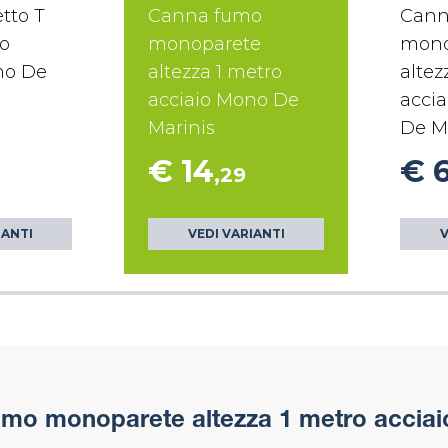
tto T
Canna fumo
Cann
o
monoparete
mono
no De
altezza 1 metro
altez
acciaio Mono De
accia
Marinis
De M
€ 14
€ 
,29
IANTI
VEDI VARIANTI
V
mo monoparete altezza 1 metro acciai