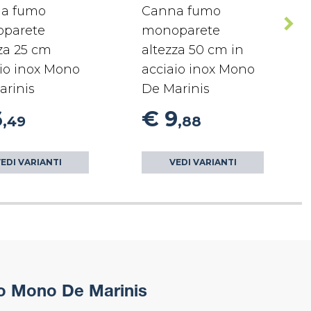
a fumo
Canna fumo
parete
monoparete
za 25 cm
altezza 50 cm in
io inox Mono
acciaio inox Mono
arinis
De Marinis
6
€ 9
,49
,88
EDI VARIANTI
VEDI VARIANTI
o Mono De Marinis