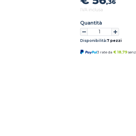
€ 56
,36
IVA inclusa
Quantità
Disponibilità:
7 pezzi
3 rate da
€
18,79
senz