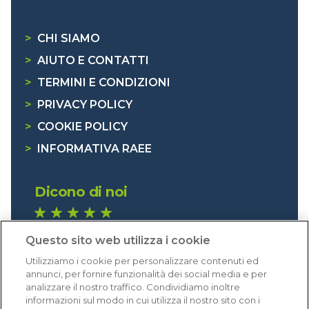
>
CHI SIAMO
>
AIUTO E CONTATTI
>
TERMINI E CONDIZIONI
>
PRIVACY POLICY
>
COOKIE POLICY
>
INFORMATIVA RAEE
Dicono di noi
1.640 recensioni
Questo sito web utilizza i cookie
Eccellente (4,8)
Utilizziamo i cookie per personalizzare contenuti ed
Acquisti verificati
annunci, per fornire funzionalità dei social media e per
analizzare il nostro traffico. Condividiamo inoltre
informazioni sul modo in cui utilizza il nostro sito con i