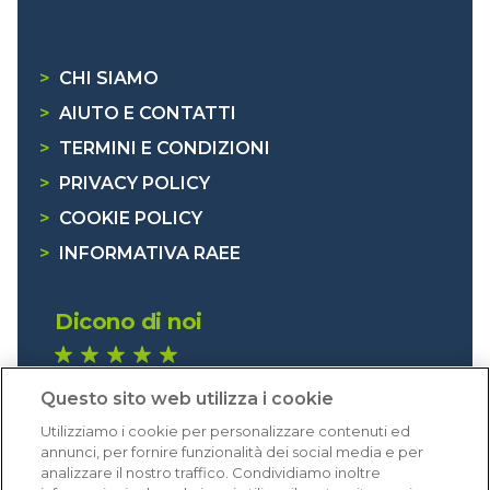
>
CHI SIAMO
>
AIUTO E CONTATTI
>
TERMINI E CONDIZIONI
>
PRIVACY POLICY
>
COOKIE POLICY
>
INFORMATIVA RAEE
Dicono di noi
1.641 recensioni
Questo sito web utilizza i cookie
Eccellente (4,8)
Utilizziamo i cookie per personalizzare contenuti ed
Acquisti verificati
annunci, per fornire funzionalità dei social media e per
analizzare il nostro traffico. Condividiamo inoltre