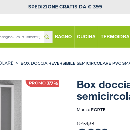
SPEDIZIONE
GRATIS DA € 399
BAGNO
CUCINA
TERMOIDRA
OLARE
>
BOX DOCCIA REVERSIBILE SEMICIRCOLARE PVC S
PROMO
37%
Box doccia
semicircol
Marca:
FORTE
€ 459,38