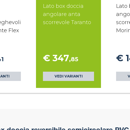
Lato box doccia
Lato 
angolare anta
ango
eghevoli
scorrevole Taranto
scorr
te Flex
Mori
€ 347
€ 
41
,85
IANTI
VEDI VARIANTI
V