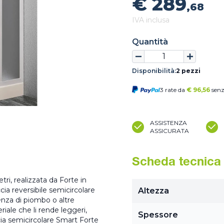
€ 289
,68
IVA inclusa
Quantità
Disponibilità:
2 pezzi
3 rate da
€
96,56
senz
ASSISTENZA
ASSICURATA
Scheda tecnica
ri, realizzata da Forte in
ia reversibile semicircolare
Altezza
enza di piombo o altre
riale che li rende leggeri,
Spessore
ccia semicircolare Smart Forte