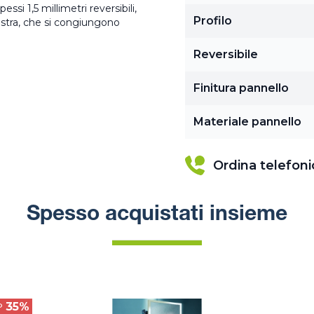
ssi 1,5 millimetri reversibili,
Profilo
nistra, che si congiungono
Reversibile
Finitura pannello
Materiale pannello
Ordina telefon
Spesso acquistati insieme
35%
O