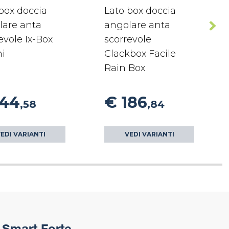
box doccia
Lato box doccia
lare anta
angolare anta
evole Ix-Box
scorrevole
ni
Clackbox Facile
Rain Box
144
€ 186
,58
,84
EDI VARIANTI
VEDI VARIANTI