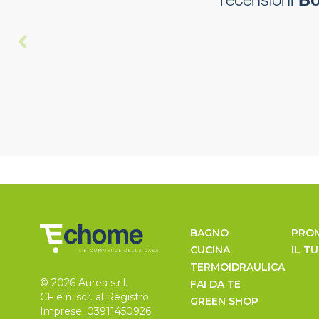
recensioni
Box
BAGNO
PRO
CUCINA
IL T
TERMOIDRAULICA
© 2026 Aurea s.r.l.
FAI DA TE
CF e n.iscr. al Registro
GREEN SHOP
Imprese: 03911450926