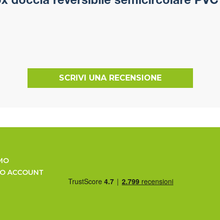
 doccia reversibile semicircolare PVC
SCRIVI UNA RECENSIONE
MO
UO ACCOUNT