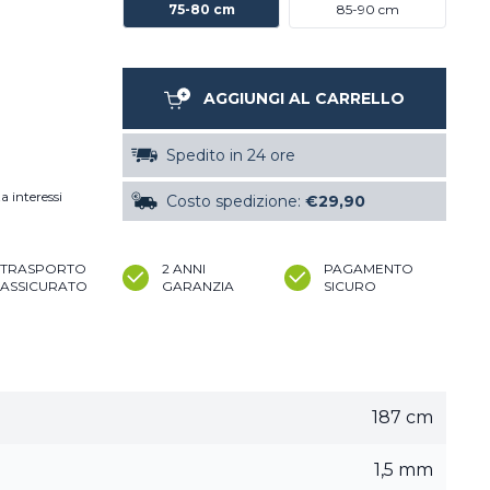
75-80 cm
85-90 cm
AGGIUNGI AL CARRELLO
Spedito in 24 ore
a interessi
Costo spedizione:
€29,90
TRASPORTO
2 ANNI
PAGAMENTO
ASSICURATO
GARANZIA
SICURO
187 cm
1,5 mm