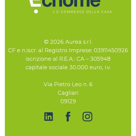
© 2026 Aurea s.r.l.
CF e n.iscr. al Registro Imprese: 03911450926
iscrizione al R.E.A.: CA – 305948
capitale sociale 30.000 euro, i.v.
Via Pietro Leo n. 6
Cagliari
09129