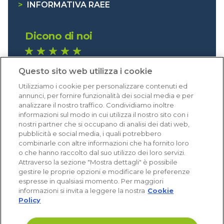
>
INFORMATIVA RAEE
Dicono di noi
1.641 recensioni
Questo sito web utilizza i cookie
Eccellente (4,8)
Utilizziamo i cookie per personalizzare contenuti ed
Acquisti verificati
annunci, per fornire funzionalità dei social media e per
analizzare il nostro traffico. Condividiamo inoltre
informazioni sul modo in cui utilizza il nostro sito con i
nostri partner che si occupano di analisi dei dati web,
pubblicità e social media, i quali potrebbero
combinarle con altre informazioni che ha fornito loro
o che hanno raccolto dal suo utilizzo dei loro servizi.
Attraverso la sezione "Mostra dettagli" è possibile
gestire le proprie opzioni e modificare le preferenze
espresse in qualsiasi momento. Per maggiori
informazioni si invita a leggere la nostra
Cookie
Policy