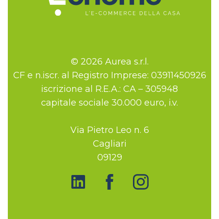
© 2026 Aurea s.r.l.
CF e n.iscr. al Registro Imprese: 03911450926
iscrizione al R.E.A.: CA – 305948
capitale sociale 30.000 euro, i.v.
Via Pietro Leo n. 6
Cagliari
09129