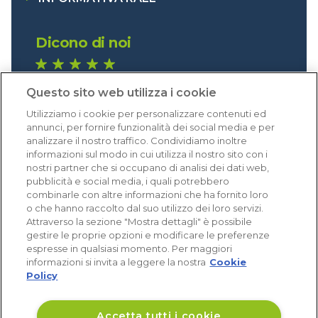
Dicono di noi
1.640 recensioni
Questo sito web utilizza i cookie
Eccellente (4,8)
Utilizziamo i cookie per personalizzare contenuti ed
Acquisti verificati
annunci, per fornire funzionalità dei social media e per
analizzare il nostro traffico. Condividiamo inoltre
informazioni sul modo in cui utilizza il nostro sito con i
nostri partner che si occupano di analisi dei dati web,
pubblicità e social media, i quali potrebbero
combinarle con altre informazioni che ha fornito loro
o che hanno raccolto dal suo utilizzo dei loro servizi.
Attraverso la sezione "Mostra dettagli" è possibile
gestire le proprie opzioni e modificare le preferenze
espresse in qualsiasi momento. Per maggiori
informazioni si invita a leggere la nostra
Cookie
Policy
Accetta tutti i cookie