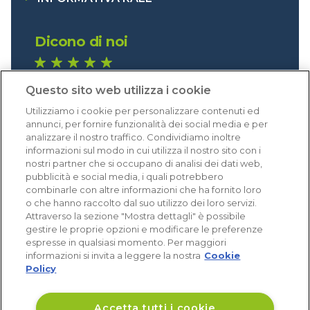
Dicono di noi
1.640 recensioni
Questo sito web utilizza i cookie
Eccellente (4,8)
Utilizziamo i cookie per personalizzare contenuti ed
Acquisti verificati
annunci, per fornire funzionalità dei social media e per
analizzare il nostro traffico. Condividiamo inoltre
informazioni sul modo in cui utilizza il nostro sito con i
nostri partner che si occupano di analisi dei dati web,
pubblicità e social media, i quali potrebbero
combinarle con altre informazioni che ha fornito loro
o che hanno raccolto dal suo utilizzo dei loro servizi.
Attraverso la sezione "Mostra dettagli" è possibile
gestire le proprie opzioni e modificare le preferenze
espresse in qualsiasi momento. Per maggiori
informazioni si invita a leggere la nostra
Cookie
Policy
Accetta tutti i cookie