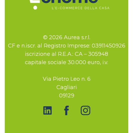
© 2026 Aurea s.r.l.
CF e n.iscr. al Registro Imprese: 03911450926
iscrizione al R.E.A.: CA – 305948
capitale sociale 30.000 euro, i.v.
Via Pietro Leo n. 6
Cagliari
09129