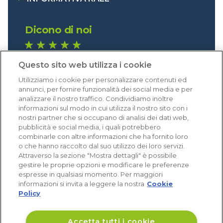
Dicono di noi
1.640 recensioni
Questo sito web utilizza i cookie
Eccellente (4,8)
Utilizziamo i cookie per personalizzare contenuti ed
Acquisti verificati
annunci, per fornire funzionalità dei social media e per
analizzare il nostro traffico. Condividiamo inoltre
informazioni sul modo in cui utilizza il nostro sito con i
nostri partner che si occupano di analisi dei dati web,
pubblicità e social media, i quali potrebbero
combinarle con altre informazioni che ha fornito loro
o che hanno raccolto dal suo utilizzo dei loro servizi.
Attraverso la sezione "Mostra dettagli" è possibile
gestire le proprie opzioni e modificare le preferenze
espresse in qualsiasi momento. Per maggiori
informazioni si invita a leggere la nostra
Cookie
Policy
Accetta tutti i cookie