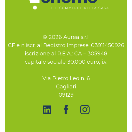
© 2026 Aurea s.r.l.
CF e n.iscr. al Registro Imprese: 03911450926
iscrizione al R.E.A.: CA – 305948
capitale sociale 30.000 euro, i.v.
Via Pietro Leo n. 6
Cagliari
09129