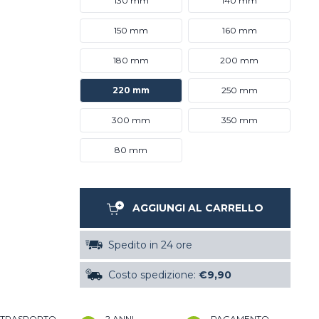
130 mm
140 mm
150 mm
160 mm
180 mm
200 mm
220 mm
250 mm
300 mm
350 mm
80 mm
AGGIUNGI AL CARRELLO
Spedito in 24 ore
Costo spedizione:
€9,90
TRASPORTO
2 ANNI
PAGAMENTO