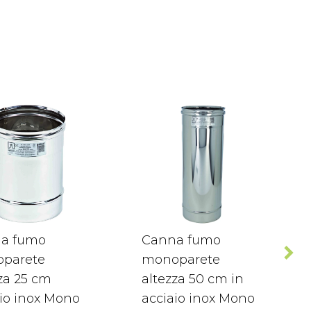
a fumo
Canna fumo
parete
monoparete
za 25 cm
altezza 50 cm in
io inox Mono
acciaio inox Mono