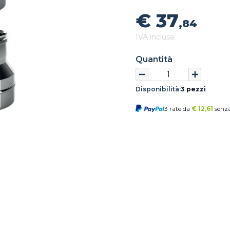
€ 37
,84
IVA inclusa
Quantità
Disponibilità:
3 pezzi
3 rate da
€
12,61
senza