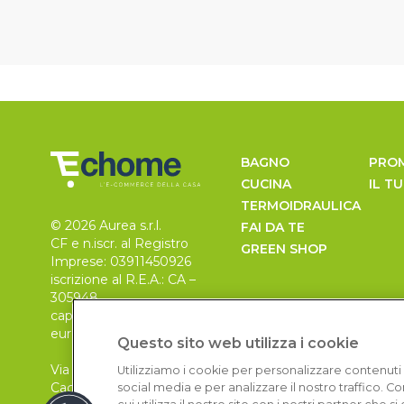
BAGNO
PRO
CUCINA
IL T
TERMOIDRAULICA
© 2026 Aurea s.r.l.
FAI DA TE
CF e n.iscr. al Registro
GREEN SHOP
Imprese: 03911450926
iscrizione al R.E.A.: CA –
305948
capitale sociale 30.000
euro, i.v.
Questo sito web utilizza i cookie
Via Pietro Leo n. 6
Utilizziamo i cookie per personalizzare contenuti 
Cagliari
social media e per analizzare il nostro traffico. 