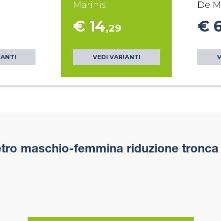
Marinis
De M
€ 14
€ 
,29
IANTI
VEDI VARIANTI
V
ro maschio-femmina riduzione tronca 