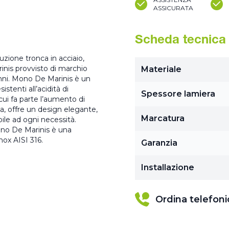
ASSICURATA
Scheda tecnica
ione tronca in acciaio,
nis provvisto di marchio
Materiale
anni. Mono De Marinis è un
stenti all’acidità di
Spessore lamiera
ui fa parte l’aumento di
, offre un design elegante,
Marcatura
ile ad ogni necessità.
no De Marinis è una
nox AISI 316.
Garanzia
Installazione
Ordina telefon