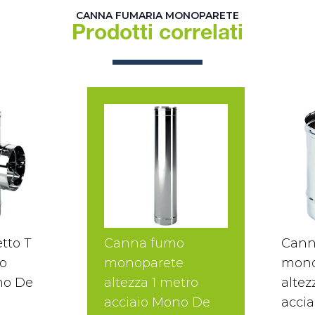
CANNA FUMARIA MONOPARETE
Prodotti correlati
tto T
Canna fumo
Cann
o
monoparete
mono
no De
altezza 1 metro
altez
acciaio Mono De
accia