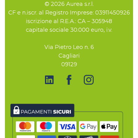
© 2026 Aurea s.r.l.
CF e n.iscr. al Registro Imprese: 03911450926
iscrizione al R.E.A.: CA – 305948
capitale sociale 30.000 euro, i.v.
Via Pietro Leo n. 6
Cagliari
09129