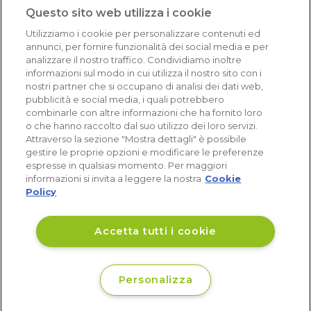
1.640 recensioni
Questo sito web utilizza i cookie
Eccellente (4,8)
Utilizziamo i cookie per personalizzare contenuti ed
Acquisti verificati
annunci, per fornire funzionalità dei social media e per
analizzare il nostro traffico. Condividiamo inoltre
informazioni sul modo in cui utilizza il nostro sito con i
nostri partner che si occupano di analisi dei dati web,
pubblicità e social media, i quali potrebbero
combinarle con altre informazioni che ha fornito loro
o che hanno raccolto dal suo utilizzo dei loro servizi.
Attraverso la sezione "Mostra dettagli" è possibile
gestire le proprie opzioni e modificare le preferenze
espresse in qualsiasi momento. Per maggiori
informazioni si invita a leggere la nostra
Cookie
Policy
Accetta tutti i cookie
Personalizza
€ 2
Disponibile
,60