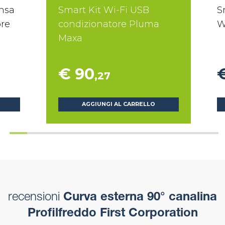
nsa
Smart Kit Wi-Fi USB
S
ore
condizionatore Pluma
W
Maxa
€ 90
,27
AGGIUNGI AL CARRELLO
recensioni
Curva esterna 90° canalina
Profilfreddo First Corporation