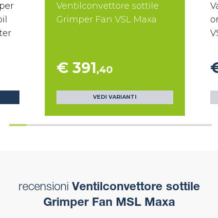
per
Ventilconvettore sottile
V
il
Grimper Fan VSL Maxa
o
ter
V
€ 391
,40
VEDI VARIANTI
recensioni
Ventilconvettore sottile
Grimper Fan MSL Maxa