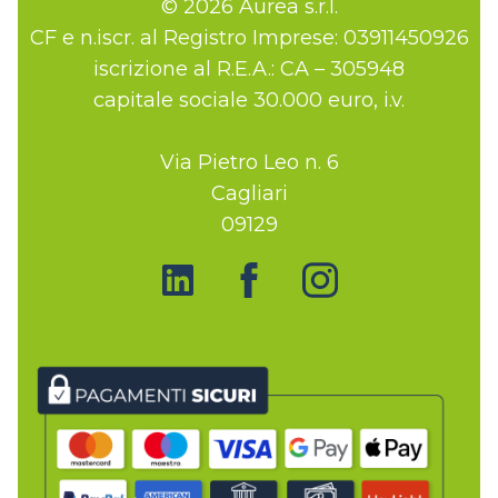
© 2026 Aurea s.r.l.
CF e n.iscr. al Registro Imprese: 03911450926
iscrizione al R.E.A.: CA – 305948
capitale sociale 30.000 euro, i.v.
Via Pietro Leo n. 6
Cagliari
09129