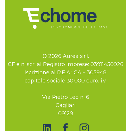
© 2026 Aurea s.r.l.
CF e n.iscr. al Registro Imprese: 03911450926
iscrizione al R.E.A.: CA – 305948
capitale sociale 30.000 euro, i.v.
Via Pietro Leo n. 6
Cagliari
09129