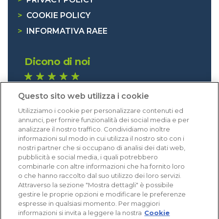
>
COOKIE POLICY
>
INFORMATIVA RAEE
Dicono di noi
1.640 recensioni
Questo sito web utilizza i cookie
Eccellente (4,8)
Utilizziamo i cookie per personalizzare contenuti ed
Acquisti verificati
annunci, per fornire funzionalità dei social media e per
analizzare il nostro traffico. Condividiamo inoltre
informazioni sul modo in cui utilizza il nostro sito con i
nostri partner che si occupano di analisi dei dati web,
pubblicità e social media, i quali potrebbero
combinarle con altre informazioni che ha fornito loro
o che hanno raccolto dal suo utilizzo dei loro servizi.
Attraverso la sezione "Mostra dettagli" è possibile
gestire le proprie opzioni e modificare le preferenze
espresse in qualsiasi momento. Per maggiori
informazioni si invita a leggere la nostra
Cookie