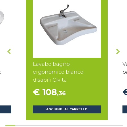
Lavabo bagno
V
a
ergonomico bianco
p
disabili Civita
€ 108
,36
AGGIUNGI AL CARRELLO