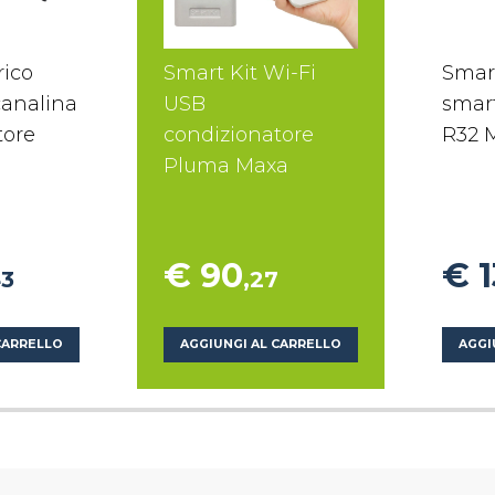
ico
Smart Kit Wi-Fi
Smar
analina
USB
smar
tore
condizionatore
R32 
Pluma Maxa
€ 90
€ 
43
,27
CARRELLO
AGGIUNGI AL CARRELLO
AGGI