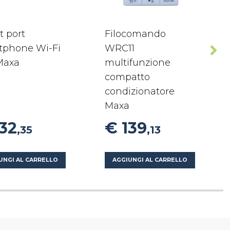
t port
Filocomando
tphone Wi-Fi
WRC11
Maxa
multifunzione
compatto
condizionatore
Maxa
132
€ 139
,35
,13
UNGI AL CARRELLO
AGGIUNGI AL CARRELLO