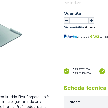
IVA inclusa
Quantità
Disponibilità:
6 pezzi
3 rate da
€
1,02
senza 
ASSISTENZA
ASSICURATA
Scheda tecnica
rofilfreddo First Corporation è
o lineare, garantendo una
Colore
 bianco Profilfreddo, per la