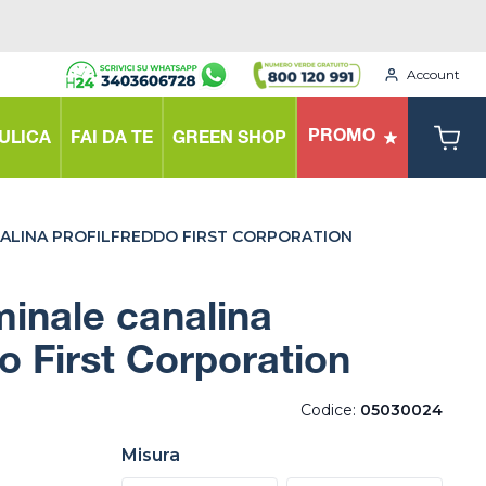
Account
PROMO
ULICA
FAI DA TE
GREEN SHOP
ALINA PROFILFREDDO FIRST CORPORATION
inale canalina
do First Corporation
Codice:
05030024
Misura