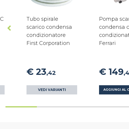
VC
Tubo spirale
Pompa scar
scarico condensa
condensa c
condizionatore
condiziona
First Corporation
Ferrari
€ 23
€ 149
,42
,
VEDI VARIANTI
AGGIUNGI AL 