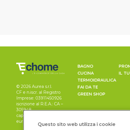
BAGNO
PRO
CUCINA
IL T
TERMOIDRAULICA
© 2026 Aurea s.r.l.
FAI DA TE
CF e n.iscr. al Registro
GREEN SHOP
Imprese: 03911450926
iscrizione al R.E.A.: CA –
305948
capitale sociale 30.000
euro, i.v.
Questo sito web utilizza i cookie