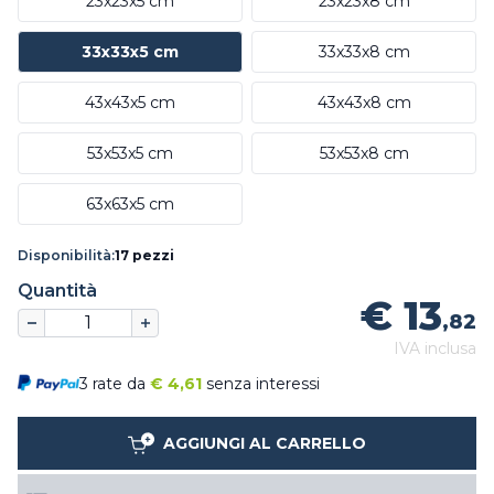
23x23x5 cm
23x23x8 cm
33x33x5 cm
33x33x8 cm
43x43x5 cm
43x43x8 cm
53x53x5 cm
53x53x8 cm
63x63x5 cm
Disponibilità:
17 pezzi
Quantità
€ 13
,82
IVA inclusa
3 rate da
€
4,61
senza interessi
AGGIUNGI AL CARRELLO