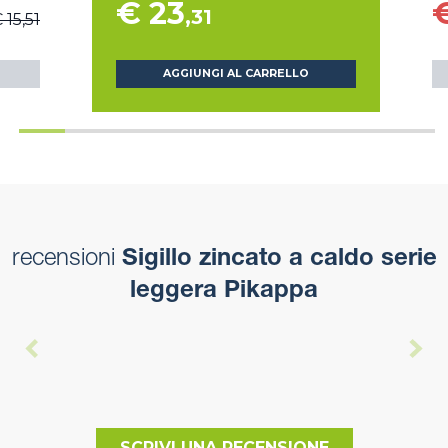
€ 23
€
,31
 15,51
AGGIUNGI AL CARRELLO
recensioni
Sigillo zincato a caldo serie
leggera Pikappa
SCRIVI UNA RECENSIONE