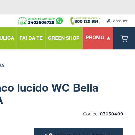
Account
PROMO
ULICA
FAI DA TE
GREEN SHOP
RA
nco lucido WC Bella
A
Codice:
03030409