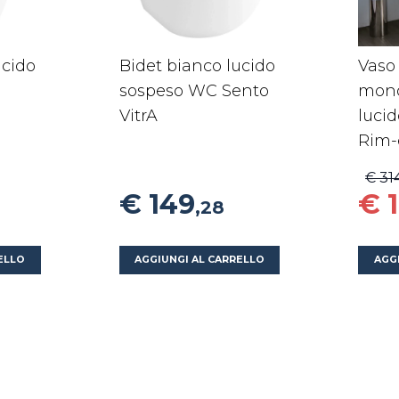
ucido
Bidet bianco lucido
Vas
sospeso WC Sento
mono
VitrA
lucid
Rim-
€ 31
€ 149
€ 
,28
ELLO
AGGIUNGI AL CARRELLO
AGG