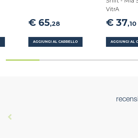
Shift - Mia
VitrA
€ 65
€ 37
,28
,10
O
AGGIUNGI AL CARRELLO
AGGIUNGI AL 
recens