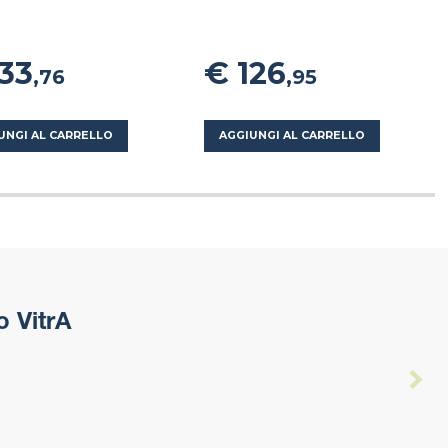
133
€ 126
,76
,95
UNGI AL CARRELLO
AGGIUNGI AL CARRELLO
 VitrA