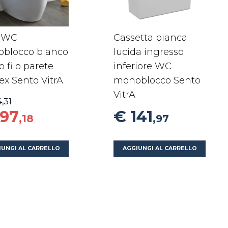
o WC
Cassetta bianca
blocco bianco
lucida ingresso
o filo parete
inferiore WC
ex Sento VitrA
monoblocco Sento
VitrA
4,31
197
€ 141
,18
,97
IUNGI AL CARRELLO
AGGIUNGI AL CARRELLO