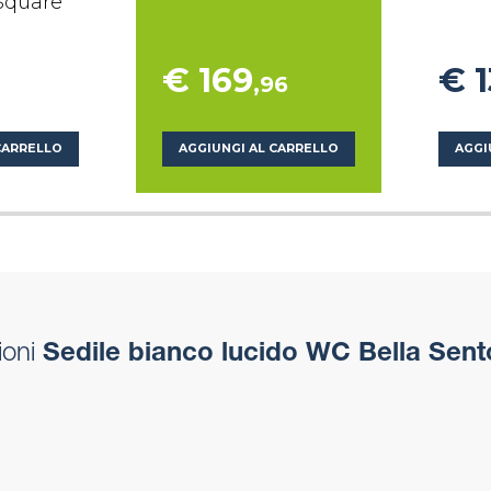
 Square
€ 169
€ 
,96
CARRELLO
AGGIUNGI AL CARRELLO
AGGI
ioni
Sedile bianco lucido WC Bella Sento