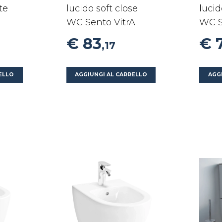
te
lucido soft close
lucid
WC Sento VitrA
WC S
€ 83
€ 
,17
ELLO
AGGIUNGI AL CARRELLO
AGG