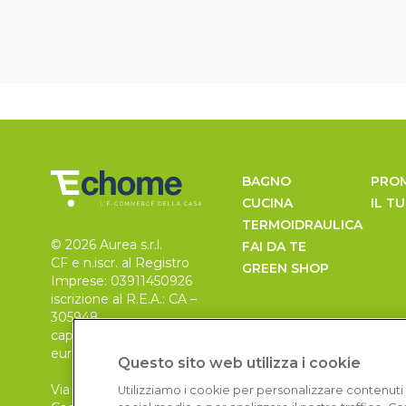
BAGNO
PRO
CUCINA
IL T
TERMOIDRAULICA
© 2026 Aurea s.r.l.
FAI DA TE
CF e n.iscr. al Registro
GREEN SHOP
Imprese: 03911450926
iscrizione al R.E.A.: CA –
305948
capitale sociale 30.000
euro, i.v.
Questo sito web utilizza i cookie
Via Pietro Leo n. 6
Utilizziamo i cookie per personalizzare contenuti 