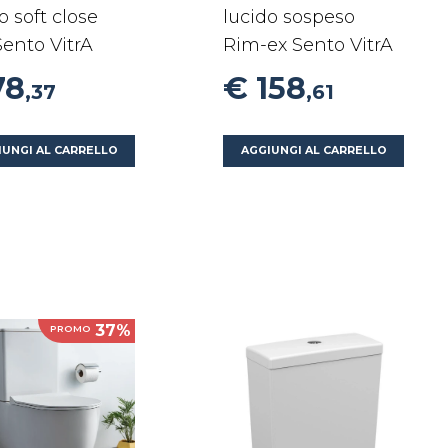
o soft close
lucido sospeso
ento VitrA
Rim-ex Sento VitrA
78
€ 158
,37
,61
IUNGI AL CARRELLO
AGGIUNGI AL CARRELLO
37%
PROMO