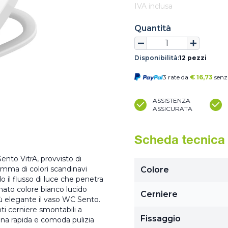
IVA inclusa
Quantità
Disponibilità:
12 pezzi
3 rate da
€
16,73
senz
ASSISTENZA
ASSICURATA
Scheda tecnica
Sento VitrA, provvisto di
amma di colori scandinavi
Colore
 il flusso di luce che penetra
inato colore bianco lucido
Cerniere
iù elegante il vaso WC Sento.
nti cerniere smontabili a
Fissaggio
una rapida e comoda pulizia