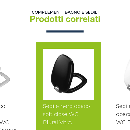
COMPLEMENTI BAGNO E SEDILI
Prodotti correlati
co
Sedile nero opaco
Sedil
soft close WC
opaco
 WC
Plural VitrA
WC Pl