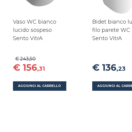
Vaso WC bianco
Bidet bianco l
lucido sospeso
filo parete WC
Sento VitrA
Sento VitrA
€ 243,50
€ 156
€ 136
,31
,23
AGGIUNGI AL CARRELLO
AGGIUNGI AL CARR