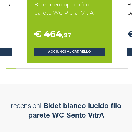
to 3
Bidet nero opaco filo
B
parete WC Plural VitrA
p
€ 464
,97
AGGIUNGI AL CARRELLO
recensioni
Bidet bianco lucido filo
parete WC Sento VitrA