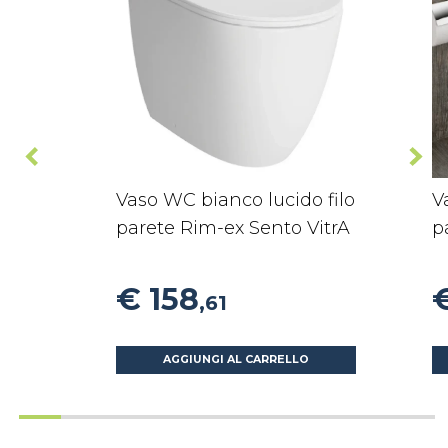
Vaso WC bianco lucido filo
V
parete Rim-ex Sento VitrA
p
€ 158
,61
AGGIUNGI AL CARRELLO