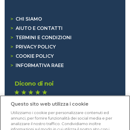
>
CHI SIAMO
>
AIUTO E CONTATTI
>
TERMINI E CONDIZIONI
>
PRIVACY POLICY
>
COOKIE POLICY
>
INFORMATIVA RAEE
Dicono di noi
1.641 recensioni
Questo sito web utilizza i cookie
Eccellente (4,8)
Utilizziamo i cookie per personalizzare contenuti ed
Acquisti verificati
annunci, per fornire funzionalità dei social media e per
analizzare il nostro traffico. Condividiamo inoltre
informazioni sul modo in cui utilizza il nostro sito con i