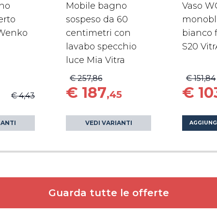
ino
Mobile bagno
Vaso W
erto
sospeso da 60
monobl
Wenko
centimetri con
bianco f
lavabo specchio
S20 Vitr
luce Mia Vitra
€ 257,86
€ 151,84
€ 187
€ 10
,45
€ 4,43
IANTI
VEDI VARIANTI
AGGIUNG
Guarda tutte le offerte