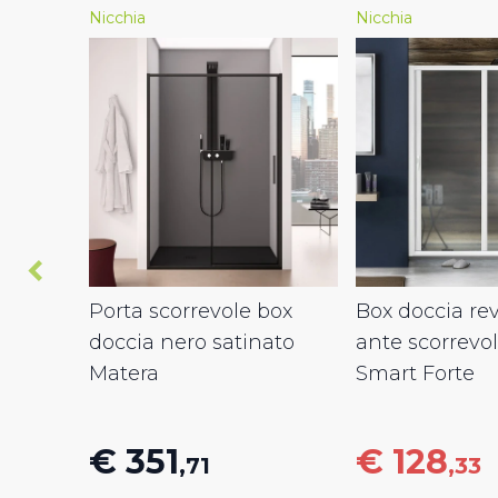
Nicchia
Nicchia
Porta scorrevole box
Box doccia rev
doccia nero satinato
ante scorrevo
Matera
Smart Forte
€ 351
€ 128
,71
,33