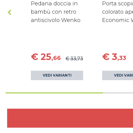
Pedana doccia in
Porta scop
bambù con retro
colorato ap
antiscivolo Wenko
Economic 
€ 25
€ 3
,66
,33
€ 33,73
VEDI VARIANTI
VEDI VAR