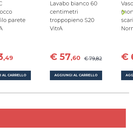
C
Lavabo bianco 60
Vas
occo
centimetri
mon
ilo parete
troppopieno S20
scar
A
VitrA
Norm
3
€ 57
€ 
,49
,60
€ 79,82
I AL CARRELLO
AGGIUNGI AL CARRELLO
AGG