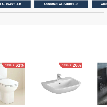
I AL CARRELLO
AGGIUNGI AL CARRELLO
AGG
32%
28%
PROMO
PROMO