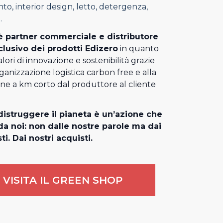
o, interior design, letto, detergenza,
.
 partner commerciale e distributore
clusivo dei prodotti Edizero
in quanto
alori di innovazione e sostenibilità grazie
rganizzazione logistica carbon free e alla
one a km corto dal produttore al cliente
istruggere il pianeta è un’azione che
a noi: non dalle nostre parole ma dai
ti. Dai nostri acquisti.
VISITA IL GREEN SHOP