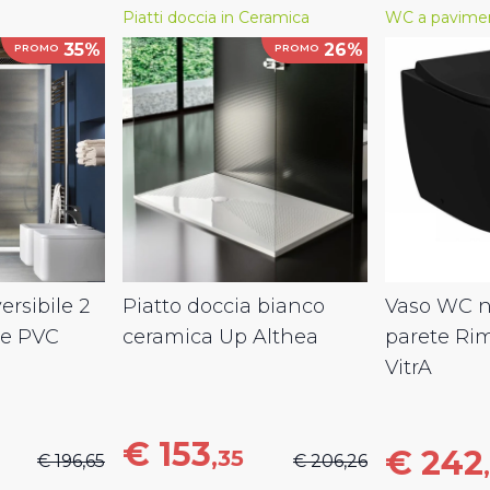
Piatti doccia in Ceramica
WC a pavime
35%
26%
PROMO
PROMO
ersibile 2
Piatto doccia bianco
Vaso WC ne
le PVC
ceramica Up Althea
parete Ri
VitrA
€ 153
€ 242
,35
€ 196,65
€ 206,26