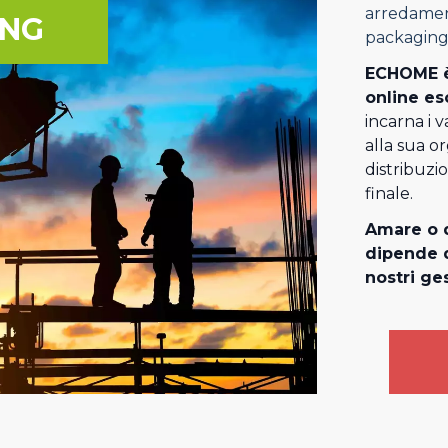
arredament
ING
packaging
ECHOME è
online es
incarna i v
alla sua o
distribuzi
finale.
Amare o d
dipende d
nostri ges