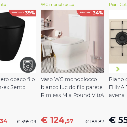
nto
WC monoblocco
Piani Cot
39%
34%
PROMO
PROMO
ro opaco filo
Vaso WC monoblocco
Piano c
m-ex Sento
bianco lucido filo parete
FHMA 
Rimless Mia Round VitrA
avena 
€ 124
€ 5
,34
,57
€ 395,09
€ 189,87