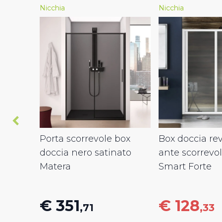
Nicchia
Nicchia
Porta scorrevole box
Box doccia rev
doccia nero satinato
ante scorrevo
Matera
Smart Forte
€ 351
€ 128
,71
,33