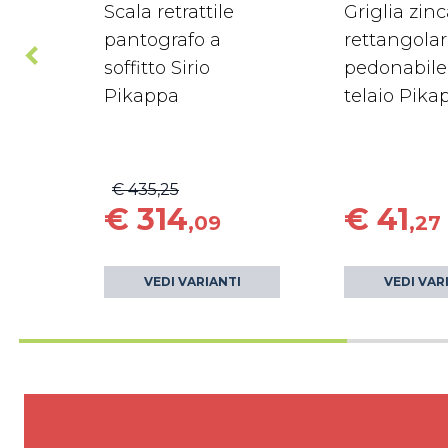
Scala retrattile
Griglia zin
pantografo a
rettangola
soffitto Sirio
pedonabile
Pikappa
telaio Pika
€ 435,25
€ 314
€ 41
,09
,27
VEDI VARIANTI
VEDI VAR