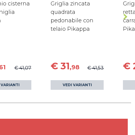
io cisterna
Griglia zincata
Grig
iglia
quadrata
rett
a
pedonabile con
carr
telaio Pikappa
Pik
€ 31
€ 
,61
,98
€ 41,07
€ 41,53
 VARIANTI
VEDI VARIANTI