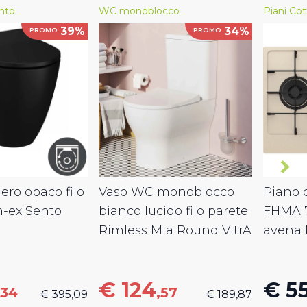
nto
WC monoblocco
Piani Cot
39%
34%
PROMO
PROMO
ro opaco filo
Vaso WC monoblocco
Piano c
m-ex Sento
bianco lucido filo parete
FHMA 
Rimless Mia Round VitrA
avena 
€ 124
€ 5
,34
,57
€ 395,09
€ 189,87