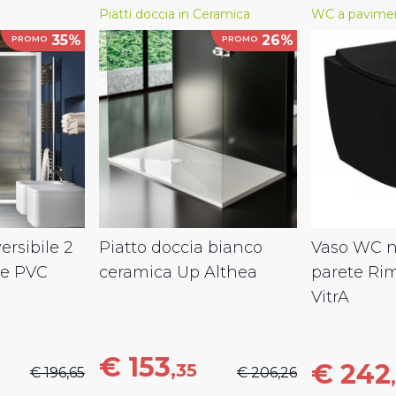
Piatti doccia in Ceramica
WC a pavime
35%
26%
PROMO
PROMO
ersibile 2
Piatto doccia bianco
Vaso WC ne
le PVC
ceramica Up Althea
parete Ri
VitrA
€ 153
€ 242
,35
€ 196,65
€ 206,26