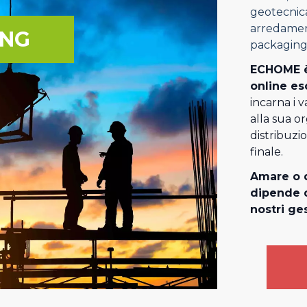
geotecnica
arredament
ING
packaging
ECHOME è
online es
incarna i v
alla sua o
distribuzi
finale.
Amare o d
dipende d
nostri ges