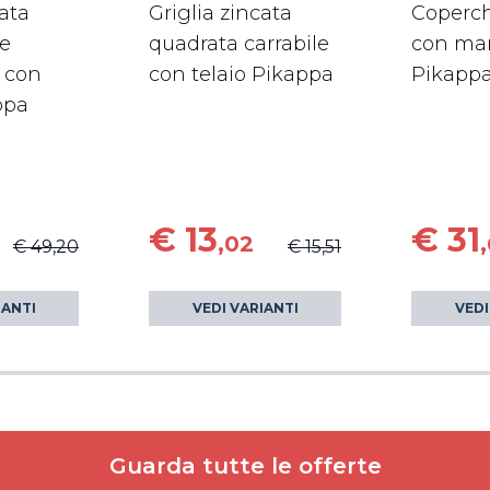
cata
Griglia zincata
Coperch
re
quadrata carrabile
con man
 con
con telaio Pikappa
Pikapp
ppa
€ 13
€ 31
,02
€ 49,20
€ 15,51
IANTI
VEDI VARIANTI
VEDI
Guarda tutte le offerte