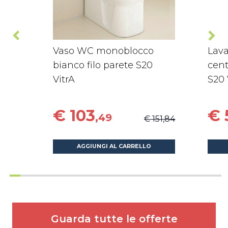
Vaso WC monoblocco
Lava
bianco filo parete S20
cent
VitrA
S20 
€ 103
€ 
,49
€ 151,84
AGGIUNGI AL CARRELLO
Guarda tutte le offerte