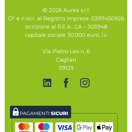
© 2026 Aurea s.r.l.
CF e n.iscr. al Registro Imprese: 03911450926
iscrizione al R.E.A.: CA – 305948
capitale sociale 30.000 euro, i.v.
Via Pietro Leo n. 6
Cagliari
09129