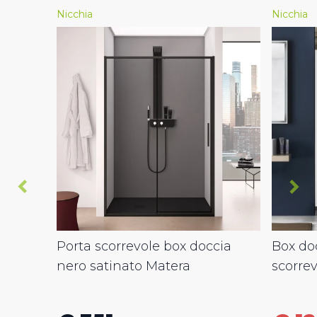
Nicchia
Nicchia
Porta scorrevole box doccia
Box doc
nero satinato Matera
scorre