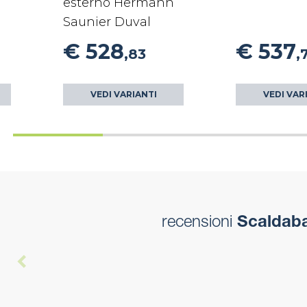
esterno Hermann
Saunier Duval
€ 528
€ 537
,83
,
VEDI VARIANTI
VEDI VAR
recensioni
Scaldaba