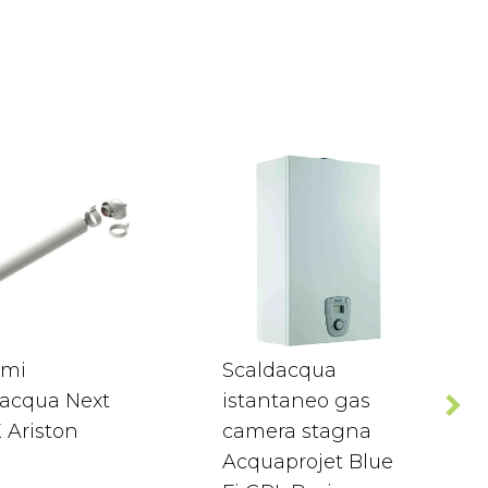
umi
Scaldacqua
dacqua Next
istantaneo gas
 Ariston
camera stagna
Acquaprojet Blue