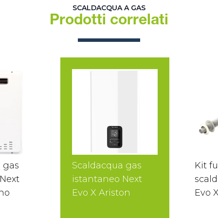
SCALDACQUA A GAS
Prodotti correlati
 gas
Scaldacqua gas
Kit f
 Next
istantaneo Next
scal
rno
Evo X Ariston
Evo X