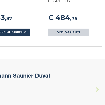
Fi GPL Baxi
33
€ 484
,37
,75
VEDI VARIANTI
UNGI AL CARRELLO
ann Saunier Duval