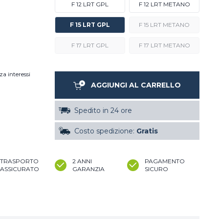
F 12 LRT GPL
F 12 LRT METANO
F 15 LRT GPL
F 15 LRT METANO
F 17 LRT GPL
F 17 LRT METANO
za interessi
AGGIUNGI AL CARRELLO
Spedito in 24 ore
Costo spedizione:
Gratis
TRASPORTO
2 ANNI
PAGAMENTO
ASSICURATO
GARANZIA
SICURO