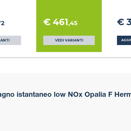
€ 461
€ 
72
,45
IANTI
VEDI VARIANTI
AGGI
gno istantaneo low NOx Opalia F Herm