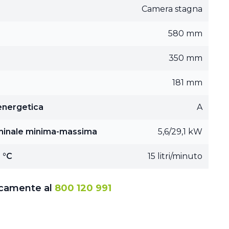
Camera stagna
580 mm
350 mm
181 mm
 energetica
A
minale minima-massima
5,6/29,1 kW
 °C
15 litri/minuto
icamente al
800 120 991