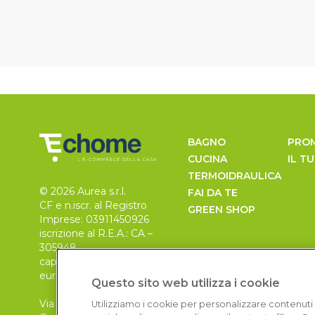
BAGNO
PRO
CUCINA
IL T
TERMOIDRAULICA
© 2026 Aurea s.r.l.
FAI DA TE
CF e n.iscr. al Registro
GREEN SHOP
Imprese: 03911450926
iscrizione al R.E.A.: CA –
305948
capitale sociale 30.000
euro, i.v.
Questo sito web utilizza i cookie
Via Pietro Leo n. 6
Utilizziamo i cookie per personalizzare contenuti 