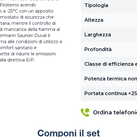
ll’esterno avendo
Tipologia
no a -25°C con un apposito
ermostato di sicurezza che
Altezza
aria, mentre il controllo di
 di mancanza della fiamma al
Larghezza
Hermann Saunier Duval è
ma alle condizioni di utilizzo e
omfort sanitario e
Profondità
te di ridurre le emissioni
la direttiva ErP.
Classe di efficienza
Potenza termica no
Portata continua +25
Ordina telefon
Componi il set