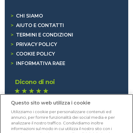
>
CHI SIAMO
>
AIUTO E CONTATTI
>
TERMINI E CONDIZIONI
>
PRIVACY POLICY
>
COOKIE POLICY
>
INFORMATIVA RAEE
Dicono di noi
1.641 recensioni
Questo sito web utilizza i cookie
Eccellente (4,8)
Utilizziamo i cookie per personalizzare contenuti ed
Acquisti verificati
annunci, per fornire funzionalità dei social media e per
analizzare il nostro traffico. Condividiamo inoltre
informazioni sul modo in cui utilizza il nostro sito con i