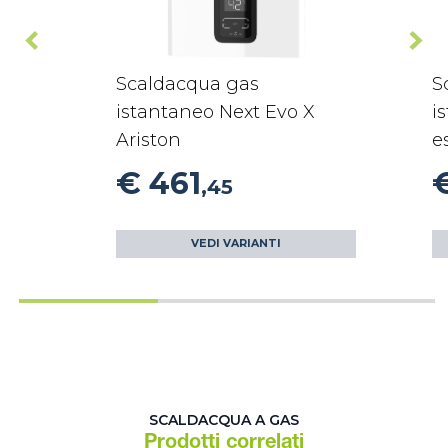
Scaldacqua gas
S
istantaneo Next Evo X
i
Ariston
e
€ 461
,45
VEDI VARIANTI
SCALDACQUA A GAS
Prodotti correlati