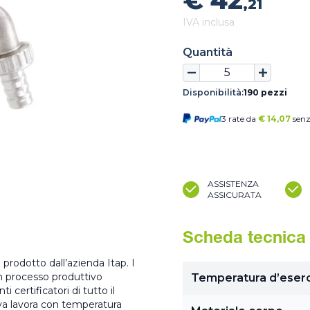
€ 42
,21
IVA inclusa
Quantità
Disponibilità:
190 pezzi
3 rate da
€
14,07
senz
ASSISTENZA
ASSICURATA
Scheda tecnica
prodotto dall’azienda Itap. I
un processo produttivo
Temperatura d’eserc
certificatori di tutto il
va lavora con temperatura