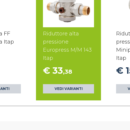
ra FF
Riduttore alta
Ridut
a Itap
pressione
pres
Europress M/M 143
Minip
Itap
Itap
€ 33
€ 1
,38
IANTI
VEDI VARIANTI
V