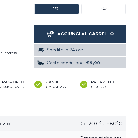
1/2”
3/4”
AGGIUNGI AL CARRELLO
Spedito in 24 ore
a interessi
Costo spedizione:
€9,90
TRASPORTO
2 ANNI
PAGAMENTO
ASSICURATO
GARANZIA
SICURO
izio
Da -20 C° a +80°C