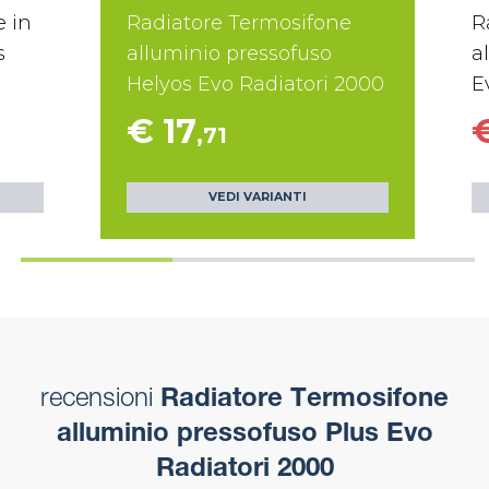
e in
Radiatore Termosifone
R
s
alluminio pressofuso
a
Helyos Evo Radiatori 2000
E
€ 17
€
,71
VEDI VARIANTI
recensioni
Radiatore Termosifone
alluminio pressofuso Plus Evo
Radiatori 2000