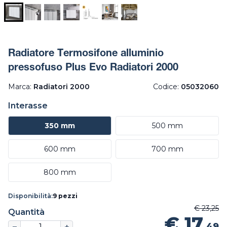
Radiatore Termosifone alluminio
pressofuso Plus Evo Radiatori 2000
Marca:
Radiatori 2000
Codice:
05032060
Interasse
350 mm
500 mm
600 mm
700 mm
800 mm
Disponibilità:
9 pezzi
€ 23,25
Quantità
€ 17
,49