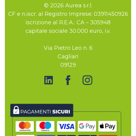
© 2026 Aurea s.r.l.
CF e n.iscr. al Registro Imprese: 03911450926
iscrizione al R.E.A.: CA – 305948
capitale sociale 30.000 euro, i.v.
Via Pietro Leo n. 6
Cagliari
09129