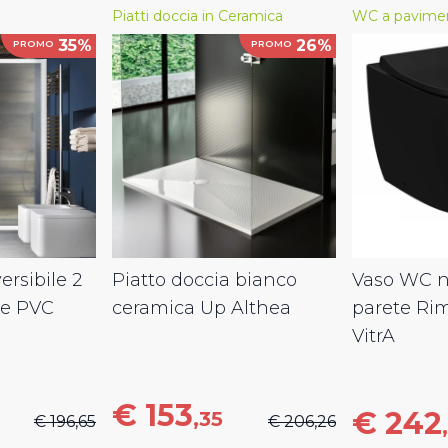
Piatti doccia in Ceramica
WC a pavime
35%
26%
PROMO
PROMO
ersibile 2
Piatto doccia bianco
Vaso WC ne
le PVC
ceramica Up Althea
parete Ri
VitrA
€ 153
€ 242
,35
€ 196,65
€ 206,26