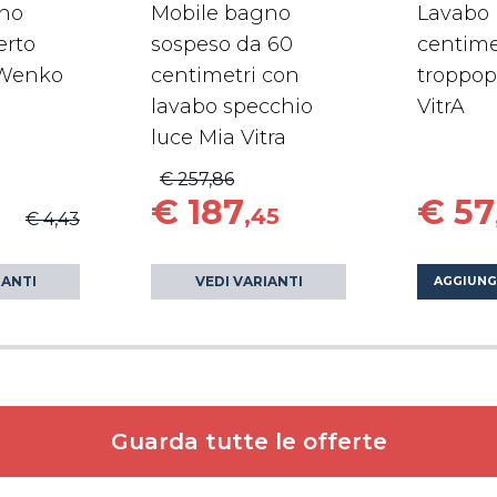
ino
Mobile bagno
Lavabo 
erto
sospeso da 60
centime
Wenko
centimetri con
troppop
lavabo specchio
VitrA
luce Mia Vitra
€ 257,86
€ 187
€ 57
,45
€ 4,43
IANTI
VEDI VARIANTI
AGGIUNG
Guarda tutte le offerte