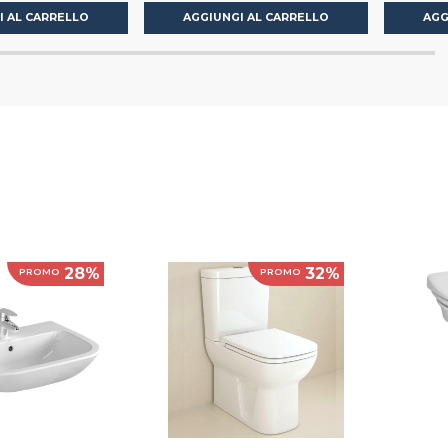
I AL CARRELLO
AGGIUNGI AL CARRELLO
AGG
28%
32%
PROMO
PROMO