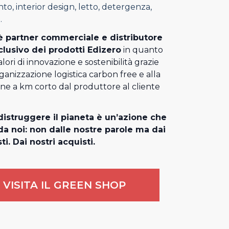
o, interior design, letto, detergenza,
.
 partner commerciale e distributore
clusivo dei prodotti Edizero
in quanto
alori di innovazione e sostenibilità grazie
rganizzazione logistica carbon free e alla
one a km corto dal produttore al cliente
istruggere il pianeta è un’azione che
a noi: non dalle nostre parole ma dai
ti. Dai nostri acquisti.
VISITA IL GREEN SHOP