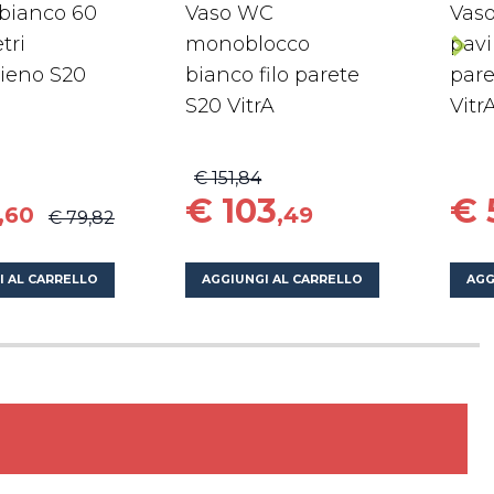
bianco 60
Vaso WC
Vas
tri
monoblocco
pavi
ieno S20
bianco filo parete
par
S20 VitrA
Vitr
€ 151,84
€ 103
€ 
,60
,49
€ 79,82
I AL CARRELLO
AGGIUNGI AL CARRELLO
AGG