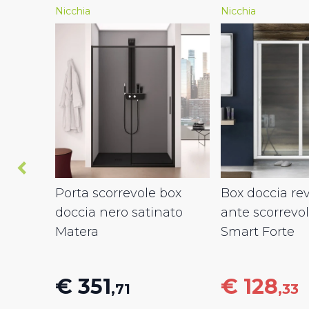
Nicchia
Nicchia
Porta scorrevole box
Box doccia rev
doccia nero satinato
ante scorrevo
Matera
Smart Forte
€ 351
€ 128
,71
,33