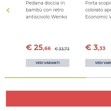
Pedana doccia in
Porta scop
bambù con retro
colorato ap
antiscivolo Wenko
Economic 
€ 25
€ 3
,66
,33
€ 33,73
VEDI VARIANTI
VEDI VAR