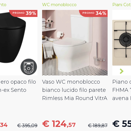
nto
WC monoblocco
Piani Cot
39%
34%
PROMO
PROMO
ro opaco filo
Vaso WC monoblocco
Piano c
m-ex Sento
bianco lucido filo parete
FHMA 
Rimless Mia Round VitrA
avena 
€ 124
€ 5
,34
,57
€ 395,09
€ 189,87