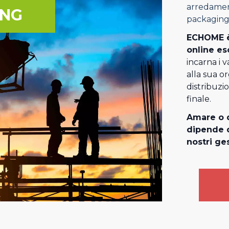
arredament
ING
packaging
ECHOME è
online es
incarna i v
alla sua o
distribuzi
finale.
Amare o d
dipende d
nostri ges