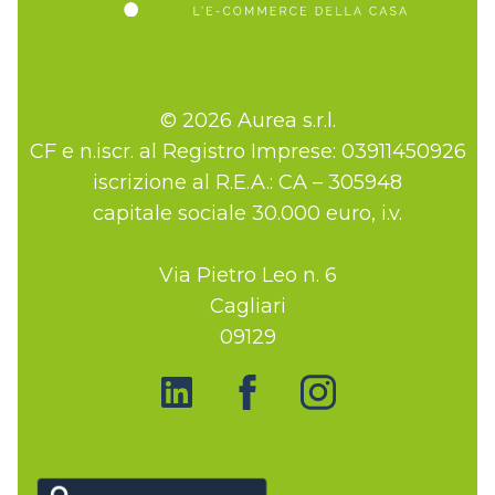
© 2026 Aurea s.r.l.
CF e n.iscr. al Registro Imprese: 03911450926
iscrizione al R.E.A.: CA – 305948
capitale sociale 30.000 euro, i.v.
Via Pietro Leo n. 6
Cagliari
09129