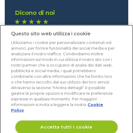
Dicono di noi
1.640 recensioni
Questo sito web utilizza i cookie
Eccellente (4,8)
Utilizziamo i cookie per personalizzare contenuti ed
Acquisti verificati
annunci, per fornire funzionalità dei social media e per
analizzare il nostro traffico. Condividiamo inoltre
informazioni sul modo in cui utilizza il nostro sito con i
nostri partner che si occupano di analisi dei dati web,
pubblicità e social media, i quali potrebbero
combinarle con altre informazioni che ha fornito loro
o che hanno raccolto dal suo utilizzo dei loro servizi.
Attraverso la sezione "Mostra dettagli" è possibile
gestire le proprie opzioni e modificare le preferenze
espresse in qualsiasi momento. Per maggiori
informazioni si invita a leggere la nostra
Cookie
Policy
Accetta tutti i cookie