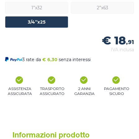
1”x32
2”x63
3/4”x25
€ 18
,91
IVA inclusa
3 rate da
€
6,30
senza interessi
ASSISTENZA
TRASPORTO
2 ANNI
PAGAMENTO
ASSICURATA
ASSICURATO
GARANZIA
SICURO
Informazioni prodotto