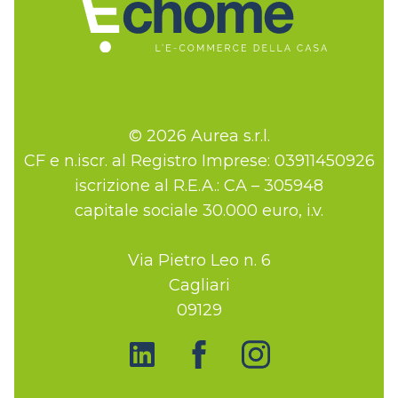
© 2026 Aurea s.r.l.
CF e n.iscr. al Registro Imprese: 03911450926
iscrizione al R.E.A.: CA – 305948
capitale sociale 30.000 euro, i.v.
Via Pietro Leo n. 6
Cagliari
09129