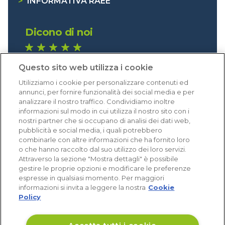
>
INFORMATIVA RAEE
Dicono di noi
1.641 recensioni
Questo sito web utilizza i cookie
Eccellente (4,8)
Utilizziamo i cookie per personalizzare contenuti ed
Acquisti verificati
annunci, per fornire funzionalità dei social media e per
analizzare il nostro traffico. Condividiamo inoltre
informazioni sul modo in cui utilizza il nostro sito con i
nostri partner che si occupano di analisi dei dati web,
pubblicità e social media, i quali potrebbero
combinarle con altre informazioni che ha fornito loro
o che hanno raccolto dal suo utilizzo dei loro servizi.
Attraverso la sezione "Mostra dettagli" è possibile
gestire le proprie opzioni e modificare le preferenze
espresse in qualsiasi momento. Per maggiori
informazioni si invita a leggere la nostra
Cookie
Policy