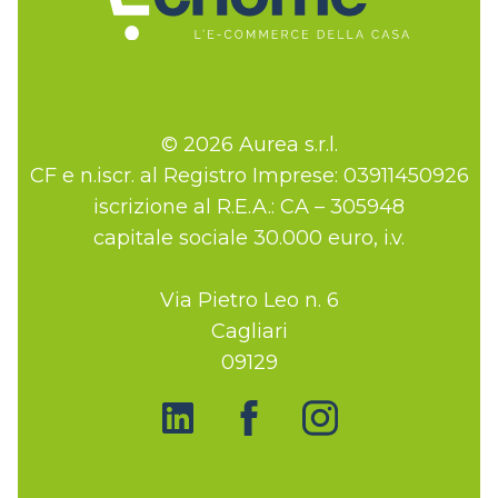
© 2026 Aurea s.r.l.
CF e n.iscr. al Registro Imprese: 03911450926
iscrizione al R.E.A.: CA – 305948
capitale sociale 30.000 euro, i.v.
Via Pietro Leo n. 6
Cagliari
09129