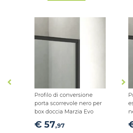
Profilo di conversione
P
porta scorrevole nero per
e
box doccia Marzia Evo
n
€ 57
,97