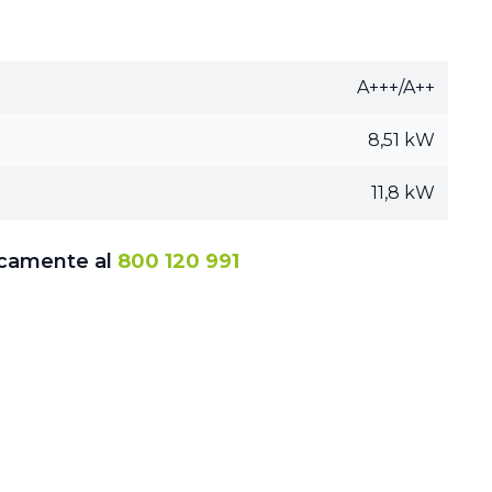
A+++/A++
8,51 kW
11,8 kW
icamente al
800 120 991