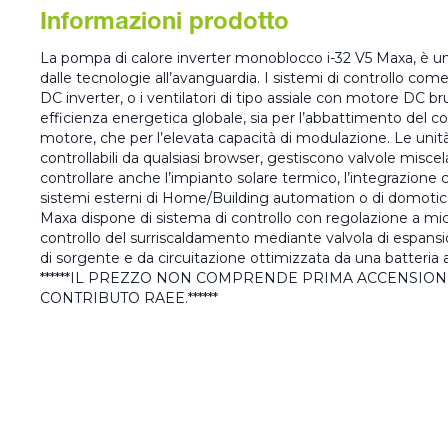
Informazioni prodotto
La pompa di calore inverter monoblocco i-32 V5 Maxa, è un
dalle tecnologie all’avanguardia. I sistemi di controllo co
DC inverter, o i ventilatori di tipo assiale con motore DC br
efficienza energetica globale, sia per l’abbattimento del 
motore, che per l’elevata capacità di modulazione. Le unit
controllabili da qualsiasi browser, gestiscono valvole miscela
controllare anche l’impianto solare termico, l’integrazione c
sistemi esterni di Home/Building automation o di domotica
Maxa dispone di sistema di controllo con regolazione a micr
controllo del surriscaldamento mediante valvola di espans
di sorgente e da circuitazione ottimizzata da una batteria a
******IL PREZZO NON COMPRENDE PRIMA ACCENSION
CONTRIBUTO RAEE.******