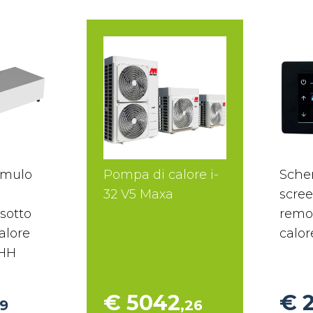
umulo
Pompa di calore i-
Sche
32 V5 Maxa
scree
 sotto
remo
alore
calor
 HH
€ 5042
€ 
49
,26