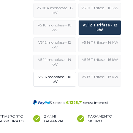
V5 08A monofase - 8
V5 10 T trifase - 10 kW
kW
V5 10 monofase - 10
V5 12 T trifase - 12
kW
kW
V5 12 monofase - 12
V5 14 T trifase - 14 kW
kW
V5 14 monofase - 14
V5 16 T trifase - 16 kW
kW
V5 16 monofase - 16
V5 18 T trifase - 18 kW
kW
3 rate da
€
1325,71
senza interessi
TRASPORTO
2 ANNI
PAGAMENTO
ASSICURATO
GARANZIA
SICURO