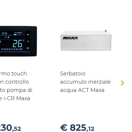
rmo touch
Serbatoio
n controllo
accumulo inerziale
to pompa di
acqua ACT Maxa
e i-CR Maxa
230
€ 825
,52
,12