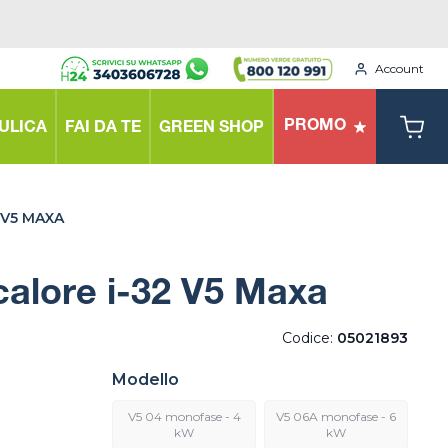
Account
PROMO
ULICA
FAI DA TE
GREEN SHOP
 V5 MAXA
alore i-32 V5 Maxa
Codice:
05021893
Modello
V5 04 monofase - 4
V5 06A monofase - 6
kW
kW