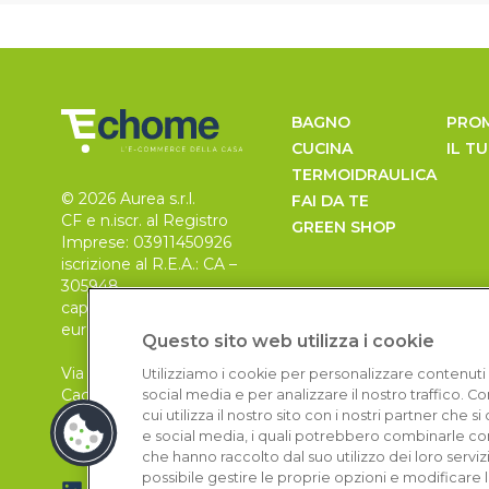
BAGNO
PRO
CUCINA
IL T
TERMOIDRAULICA
© 2026 Aurea s.r.l.
FAI DA TE
CF e n.iscr. al Registro
GREEN SHOP
Imprese: 03911450926
iscrizione al R.E.A.: CA –
305948
capitale sociale 30.000
euro, i.v.
Questo sito web utilizza i cookie
Via Pietro Leo n. 6
Utilizziamo i cookie per personalizzare contenuti 
Cagliari
social media e per analizzare il nostro traffico. 
09129
cui utilizza il nostro sito con i nostri partner che 
e social media, i quali potrebbero combinarle con
che hanno raccolto dal suo utilizzo dei loro serviz
possibile gestire le proprie opzioni e modificare 