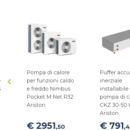
Pompa di calore
Puffer acc
-
per funzioni caldo
inerziale
S
e freddo Nimbus
installabile
Pocket M Net R32
pompa di c
Ariston
CKZ 30-50
Ariston
€ 2951
€ 791
,50
,