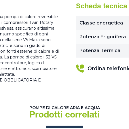
Scheda tecnica
a pompa di calore reversibile
me i compressori Twin Rotary
Classe energetica
ushless, assicurano altissima
consumo specifico di ogni
Potenza Frigorifera
à della serie V5 Maxa sono
trici e sono in grado di
Potenza Termica
on fonti esterne di calore e di
. La pompa di calore i-32 V5
ocontrollore, logica di
Ordina telefon
ione elettronica, scambiatore
lettata.
E OBBLIGATORIA E
POMPE DI CALORE ARIA E ACQUA
Prodotti correlati