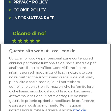
>
PRIVACY POLICY
>
COOKIE POLICY
>
INFORMATIVA RAEE
Dicono di noi
1.641 recensioni
Questo sito web utilizza i cookie
Eccellente (4,8)
Utilizziamo i cookie per personalizzare contenuti ed
Acquisti verificati
annunci, per fornire funzionalità dei social media e per
analizzare il nostro traffico. Condividiamo inoltre
informazioni sul modo in cui utilizza il nostro sito con i
nostri partner che si occupano di analisi dei dati web,
pubblicità e social media, i quali potrebbero
combinarle con altre informazioni che ha fornito loro
o che hanno raccolto dal suo utilizzo dei loro servizi.
Attraverso la sezione "Mostra dettagli" è possibile
gestire le proprie opzioni e modificare le preferenze
espresse in qualsiasi momento. Per maggiori
informazioni si invita a leggere la nostra
Cookie