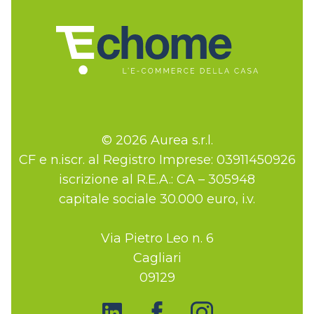
© 2026 Aurea s.r.l.
CF e n.iscr. al Registro Imprese: 03911450926
iscrizione al R.E.A.: CA – 305948
capitale sociale 30.000 euro, i.v.
Via Pietro Leo n. 6
Cagliari
09129