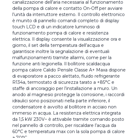
canalizzazione dell’aria necessaria al funzionamento
della pompa di calore e contatto On-Off per avviare
l’unità da interruttore esterno. Il controllo elettronico
è munito di pannello comandi completo di display
touch LCD e di un indicatore luminoso di
funzionamento pompa di calore e resistenza
elettrica. Il display consente la visualizzazione ora e
giorno, il set della temperatura dell’acqua e
garantisce inoltre la segnalazione di eventuali
malfunzionamenti tramite allarmi, come per la
funzione anti legionella. Il bollitore scaldacqua
pompa calore Calido Pensile Classe A+ Maxa dispone
di evaporatore a pacco alettato, fluido refrigerante
R134a, termostato di sicurezza tarato a +85°C e
staffe di ancoraggio per l’installazione a muro. Un
anodo al magnesio protegge la corrosione, i raccordi
idraulici sono posizionati nella parte inferiore, il
condensatore è avvolto al bollitore in acciaio non
immerso in acqua. La resistenza elettrica integrata
da 1,5 kW 230V~ è attivabile tramite comando posto
nel pannello di controllo, per riscaldare l’acqua da
60°C e temperatura max con la sola pompa di calore
a 70°C.