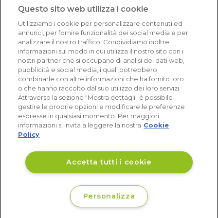
1.641 recensioni
Questo sito web utilizza i cookie
Eccellente (4,8)
Utilizziamo i cookie per personalizzare contenuti ed
Acquisti verificati
annunci, per fornire funzionalità dei social media e per
analizzare il nostro traffico. Condividiamo inoltre
informazioni sul modo in cui utilizza il nostro sito con i
nostri partner che si occupano di analisi dei dati web,
pubblicità e social media, i quali potrebbero
combinarle con altre informazioni che ha fornito loro
o che hanno raccolto dal suo utilizzo dei loro servizi.
Attraverso la sezione "Mostra dettagli" è possibile
gestire le proprie opzioni e modificare le preferenze
espresse in qualsiasi momento. Per maggiori
informazioni si invita a leggere la nostra
Cookie
Policy
Accetta tutti i cookie
Personalizza
€ 1091
Non disponibile
,12