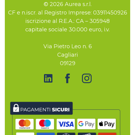
© 2026 Aurea s.r.l.
CF e n.iscr. al Registro Imprese: 03911450926
iscrizione al R.E.A.: CA – 305948
capitale sociale 30.000 euro, i.v.
Via Pietro Leo n. 6
Cagliari
09129