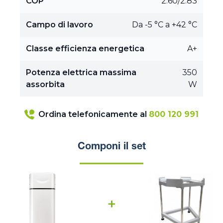
COP
2.60/2.83
Campo di lavoro
Da -5 °C a +42 °C
Classe efficienza energetica
A+
Potenza elettrica massima
350
assorbita
W
Ordina telefonicamente al
800 120 991
Componi il set
+