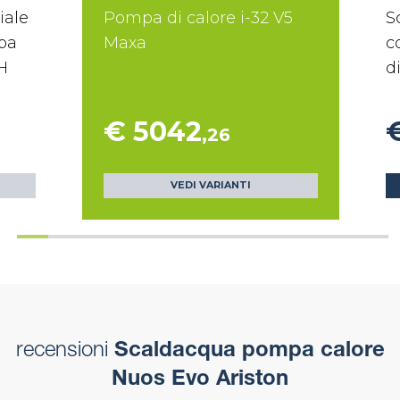
iale
Pompa di calore i-32 V5
S
mpa
Maxa
c
H
d
€ 5042
,26
VEDI VARIANTI
recensioni
Scaldacqua pompa calore
Nuos Evo Ariston