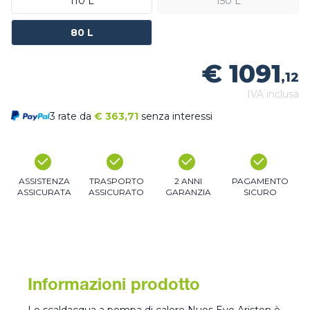
110 L
150 L
80 L
€ 1091
,12
IVA inclusa
3 rate da
€
363,71
senza interessi
ASSISTENZA
TRASPORTO
2 ANNI
PAGAMENTO
ASSICURATA
ASSICURATO
GARANZIA
SICURO
Informazioni prodotto