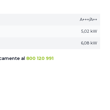
A+++/A++
5,02 kW
6,08 kW
icamente al
800 120 991