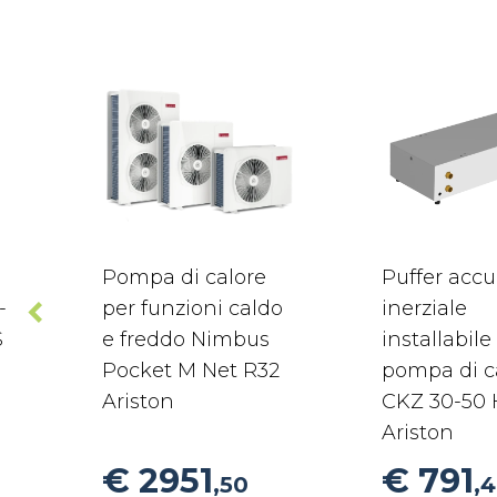
Pompa di calore
Puffer acc
-
per funzioni caldo
inerziale
S
e freddo Nimbus
installabile
Pocket M Net R32
pompa di c
Ariston
CKZ 30-50
Ariston
€ 2951
€ 791
,50
,