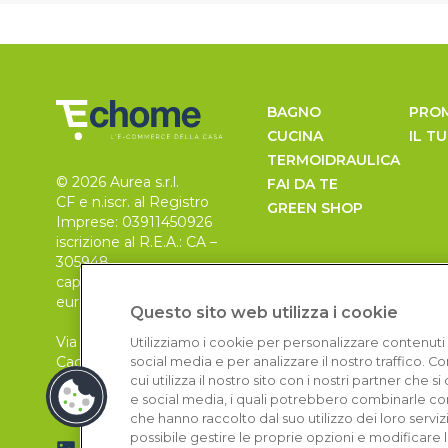
BAGNO
PRO
CUCINA
IL T
TERMOIDRAULICA
© 2026 Aurea s.r.l.
FAI DA TE
CF e n.iscr. al Registro
GREEN SHOP
Imprese: 03911450926
iscrizione al R.E.A.: CA –
305948
capitale sociale 30.000
euro, i.v.
Questo sito web utilizza i cookie
Via Pietro Leo n. 6
Utilizziamo i cookie per personalizzare contenuti 
Cagliari
social media e per analizzare il nostro traffico. 
09129
cui utilizza il nostro sito con i nostri partner che 
e social media, i quali potrebbero combinarle con
che hanno raccolto dal suo utilizzo dei loro serviz
possibile gestire le proprie opzioni e modificare 