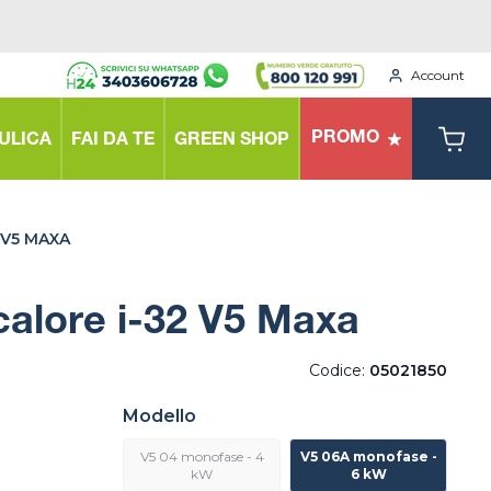
Account
PROMO
ULICA
FAI DA TE
GREEN SHOP
 V5 MAXA
alore i-32 V5 Maxa
Codice:
05021850
Modello
V5 04 monofase - 4
V5 06A monofase -
kW
6 kW