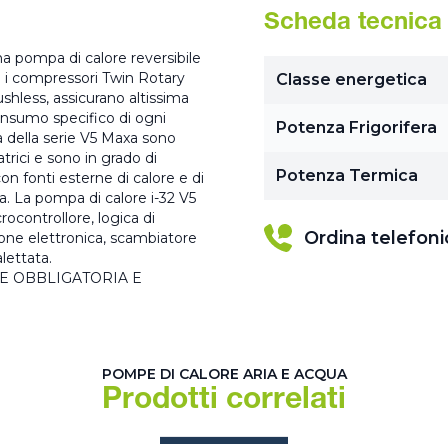
Scheda tecnica
a pompa di calore reversibile
me i compressori Twin Rotary
Classe energetica
ushless, assicurano altissima
consumo specifico di ogni
Potenza Frigorifera
à della serie V5 Maxa sono
trici e sono in grado di
Potenza Termica
on fonti esterne di calore e di
. La pompa di calore i-32 V5
ocontrollore, logica di
Ordina telefon
ione elettronica, scambiatore
lettata.
E OBBLIGATORIA E
POMPE DI CALORE ARIA E ACQUA
Prodotti correlati