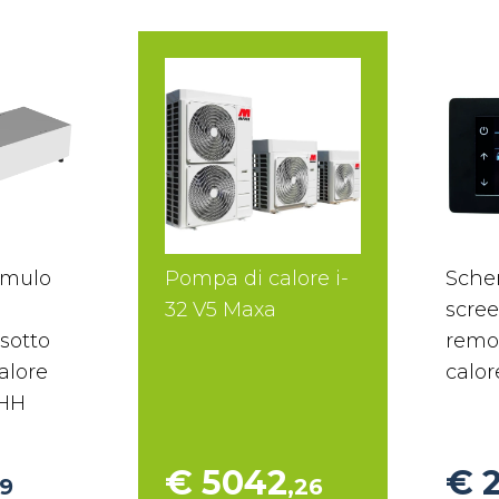
umulo
Pompa di calore i-
Sche
32 V5 Maxa
scree
 sotto
remo
alore
calor
 HH
€ 5042
€ 
49
,26