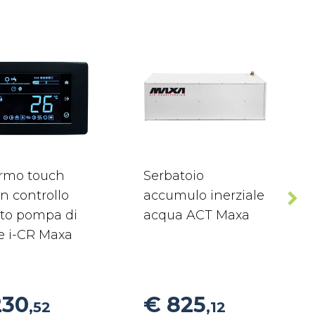
rmo touch
Serbatoio
n controllo
accumulo inerziale
to pompa di
acqua ACT Maxa
e i-CR Maxa
230
€ 825
,52
,12