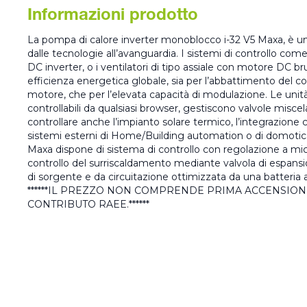
Informazioni prodotto
La pompa di calore inverter monoblocco i-32 V5 Maxa, è un
dalle tecnologie all’avanguardia. I sistemi di controllo co
DC inverter, o i ventilatori di tipo assiale con motore DC br
efficienza energetica globale, sia per l’abbattimento del 
motore, che per l’elevata capacità di modulazione. Le unit
controllabili da qualsiasi browser, gestiscono valvole miscela
controllare anche l’impianto solare termico, l’integrazione c
sistemi esterni di Home/Building automation o di domotica
Maxa dispone di sistema di controllo con regolazione a micr
controllo del surriscaldamento mediante valvola di espans
di sorgente e da circuitazione ottimizzata da una batteria a
******IL PREZZO NON COMPRENDE PRIMA ACCENSION
CONTRIBUTO RAEE.******