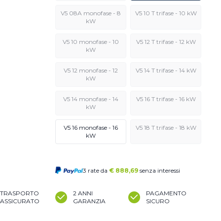
V5 08A monofase - 8
V5 10 T trifase - 10 kW
kW
V5 10 monofase - 10
V5 12 T trifase - 12 kW
kW
V5 12 monofase - 12
V5 14 T trifase - 14 kW
kW
V5 14 monofase - 14
V5 16 T trifase - 16 kW
kW
V5 16 monofase - 16
V5 18 T trifase - 18 kW
kW
3 rate da
€
888,69
senza interessi
TRASPORTO
2 ANNI
PAGAMENTO
ASSICURATO
GARANZIA
SICURO