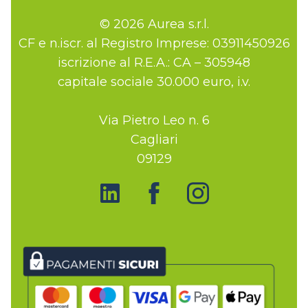
© 2026 Aurea s.r.l.
CF e n.iscr. al Registro Imprese: 03911450926
iscrizione al R.E.A.: CA – 305948
capitale sociale 30.000 euro, i.v.
Via Pietro Leo n. 6
Cagliari
09129