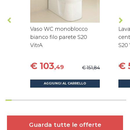
Vaso WC monoblocco
Lava
bianco filo parete S20
cent
VitrA
S20 
€ 103
€ 
,49
€ 151,84
AGGIUNGI AL CARRELLO
Guarda tutte le offerte