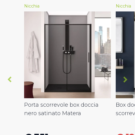
Nicchia
Nicchia
Porta scorrevole box doccia
Box doc
nero satinato Matera
scorre