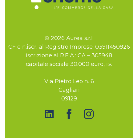
© 2026 Aurea s.r.l.
CF e n.iscr. al Registro Imprese: 03911450926
iscrizione al R.E.A.: CA – 305948
capitale sociale 30.000 euro, i.v.
Via Pietro Leo n. 6
Cagliari
09129