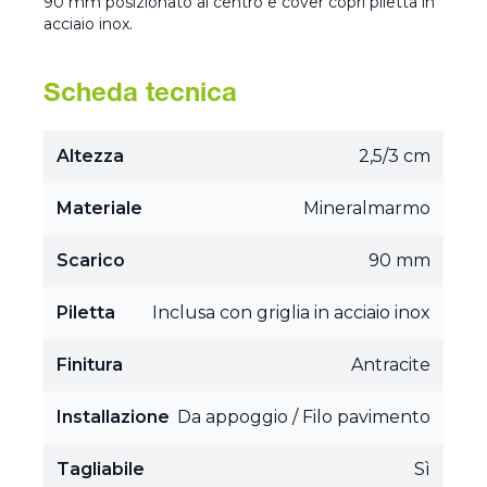
90 mm posizionato al centro e cover copri piletta in
acciaio inox.
Scheda tecnica
Altezza
2,5/3 cm
Materiale
Mineralmarmo
Scarico
90 mm
Piletta
Inclusa con griglia in acciaio inox
Finitura
Antracite
Installazione
Da appoggio / Filo pavimento
Tagliabile
Sì