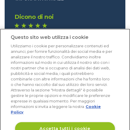
Dicono di noi
1.641 recensioni
Questo sito web utilizza i cookie
Eccellente (4,8)
Utilizziamo i cookie per personalizzare contenuti ed
Acquisti verificati
annunci, per fornire funzionalità dei social media e per
analizzare il nostro traffico. Condividiamo inoltre
informazioni sul modo in cui utilizza il nostro sito con i
nostri partner che si occupano di analisi dei dati web,
pubblicità e social media, i quali potrebbero
combinarle con altre informazioni che ha fornito loro
o che hanno raccolto dal suo utilizzo dei loro servizi.
Attraverso la sezione "Mostra dettagli" è possibile
gestire le proprie opzioni e modificare le preferenze
espresse in qualsiasi momento. Per maggiori
informazioni si invita a leggere la nostra
Cookie
Policy
Accetta tutti i cookie