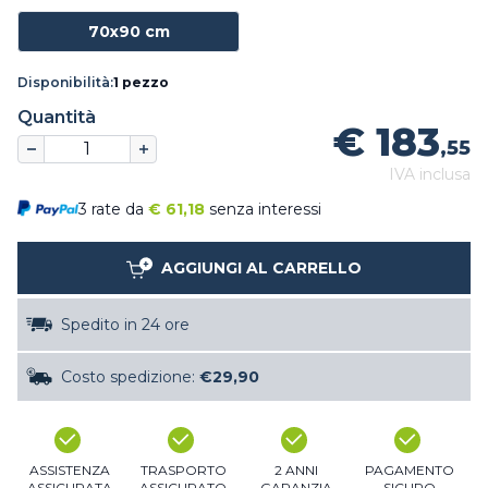
70x90 cm
Disponibilità:
1 pezzo
Quantità
€ 183
,55
IVA inclusa
3 rate da
€
61,18
senza interessi
AGGIUNGI AL CARRELLO
Spedito in 24 ore
Costo spedizione:
€29,90
ASSISTENZA
TRASPORTO
2 ANNI
PAGAMENTO
ASSICURATA
ASSICURATO
GARANZIA
SICURO