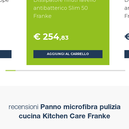
appe
Dissipatore rifiuti lavello
D
antibatterico Slim 50
a
Franke
F
€ 254
,83
AGGIUNGI AL CARRELLO
recensioni
Panno microfibra pulizia
cucina Kitchen Care Franke