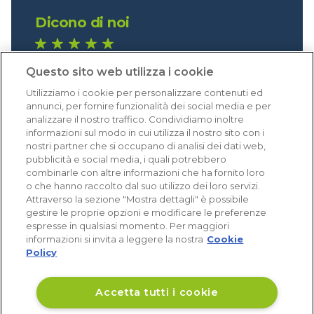
Dicono di noi
1.641 recensioni
Questo sito web utilizza i cookie
Eccellente (4,8)
Utilizziamo i cookie per personalizzare contenuti ed
Acquisti verificati
annunci, per fornire funzionalità dei social media e per
analizzare il nostro traffico. Condividiamo inoltre
informazioni sul modo in cui utilizza il nostro sito con i
nostri partner che si occupano di analisi dei dati web,
pubblicità e social media, i quali potrebbero
combinarle con altre informazioni che ha fornito loro
o che hanno raccolto dal suo utilizzo dei loro servizi.
Attraverso la sezione "Mostra dettagli" è possibile
gestire le proprie opzioni e modificare le preferenze
espresse in qualsiasi momento. Per maggiori
informazioni si invita a leggere la nostra
Cookie
Policy
Accetta tutti i cookie