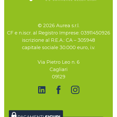
© 2026 Aurea s.r.l.
CF e n.iscr. al Registro Imprese: 03911450926
iscrizione al R.E.A.: CA – 305948
capitale sociale 30.000 euro, i.v.
Via Pietro Leo n. 6
Cagliari
09129