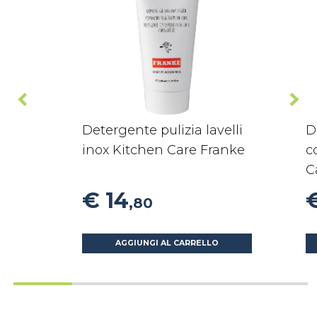
Detergente pulizia lavelli
D
inox Kitchen Care Franke
c
C
€ 14
€
,80
AGGIUNGI AL CARRELLO