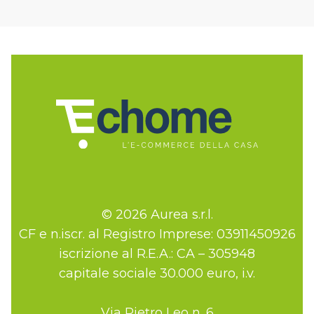
© 2026 Aurea s.r.l.
CF e n.iscr. al Registro Imprese: 03911450926
iscrizione al R.E.A.: CA – 305948
capitale sociale 30.000 euro, i.v.
Via Pietro Leo n. 6