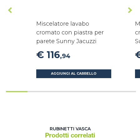
Miscelatore lavabo
M
cromato con piastra per
c
parete Sunny Jacuzzi
S
€ 116
,94
AGGIUNGI AL CARRELLO
RUBINETTI VASCA
Prodotti correlati