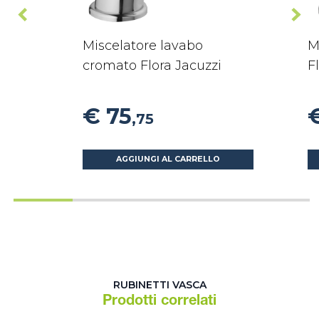
Miscelatore lavabo
M
cromato Flora Jacuzzi
F
€ 75
,75
AGGIUNGI AL CARRELLO
RUBINETTI VASCA
Prodotti correlati