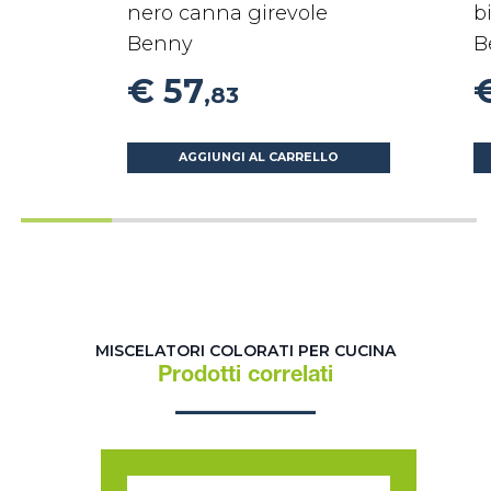
nero canna girevole
b
Benny
B
€ 57
,83
AGGIUNGI AL CARRELLO
MISCELATORI COLORATI PER CUCINA
Prodotti correlati