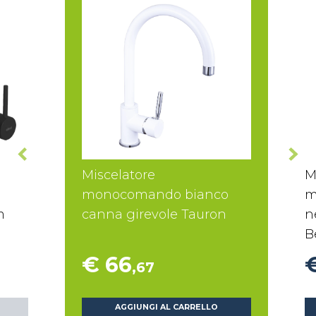
Miscelatore
M
monocomando bianco
m
m
canna girevole Tauron
n
B
€ 66
,67
AGGIUNGI AL CARRELLO