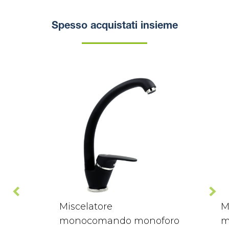
Spesso acquistati insieme
Miscelatore
M
monocomando monoforo
m